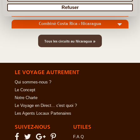
Refuser
Les iles du Nicaragua - Découverte & Authenticité
Combiné Costa Rica - Nicaragua
»
Tous les circuits au Nicaragua
LE VOYAGE AUTREMENT
Qui sommes-nous ?
Le Concept
Notre Charte
Le Voyage en Direct... c'est quoi ?
Les Agents Locaux Partenaires
SUIVEZ-NOUS
UTILES
F.A.Q