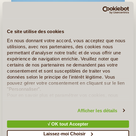
Ce site utilise des cookies
En nous donnant votre accord, vous acceptez que nous
utilisions, avec nos partenaires, des cookies nous
permettant d’analyser notre trafic et de vous offrir une
expérience de navigation enrichie. Veuillez noter que
certains de nos partenaires ne demandent pas votre
16J/15N
©
consentement et sont susceptibles de traiter vos
données selon le principe de l'intérêt légitime. Vous
En 16 jours et 15 nuits les incontournables du Nicaragua mais
pouvez gérer votre consentement en cliquant sur le lien
aussi des lieux originaux, uniques, et des rencontres !
"Personnaliser".
Un parcours varié entre villes coloniales, montagnes,
Pour en savoir plus et paramétrer vos cookies, nous
canyons, volcans, lagunes et lacs, sans oublier le Pacifique et un
vous invitons à consulter notre
politique en matière de
final (...)
confidentialité et de cookies
.
Afficher les détails
En détail
≻
√ OK tout Accepter
Laissez-moi Choisir
Ma famille au Nicaragua