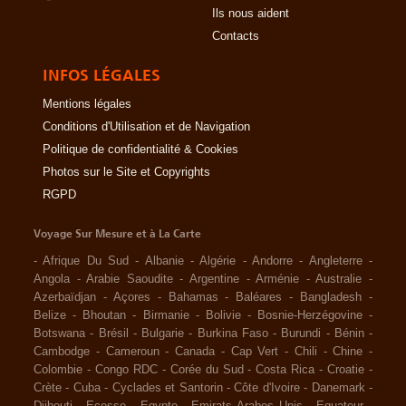
Ils nous aident
Contacts
INFOS LÉGALES
Mentions légales
Conditions d'Utilisation et de Navigation
Politique de confidentialité & Cookies
Photos sur le Site et Copyrights
RGPD
Voyage Sur Mesure et à La Carte
-
Afrique Du Sud
-
Albanie
-
Algérie
-
Andorre
-
Angleterre
-
Angola
-
Arabie Saoudite
-
Argentine
-
Arménie
-
Australie
-
Azerbaïdjan
-
Açores
-
Bahamas
-
Baléares
-
Bangladesh
-
Belize
-
Bhoutan
-
Birmanie
-
Bolivie
-
Bosnie-Herzégovine
-
Botswana
-
Brésil
-
Bulgarie
-
Burkina Faso
-
Burundi
-
Bénin
-
Cambodge
-
Cameroun
-
Canada
-
Cap Vert
-
Chili
-
Chine
-
Colombie
-
Congo RDC
-
Corée du Sud
-
Costa Rica
-
Croatie
-
Crète
-
Cuba
-
Cyclades et Santorin
-
Côte d'Ivoire
-
Danemark
-
Djibouti
-
Ecosse
-
Egypte
-
Emirats Arabes Unis
-
Equateur
-