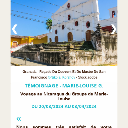
❮
❯
Granada - Façade Du Couvent Et Du Musée De San
Francisco
©Nikolai Korzhov
- Stock.adobe
TÉMOIGNAGE - MARIE-LOUISE G.
Voyage au Nicaragua du Groupe de Marie-
Louise
DU 20/03/2024 AU 03/04/2024
Nous sommes très satisfait de votre