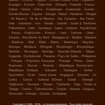
Espagne
-
Estonie
-
Etats-Unis
-
Ethiopie
-
Finlande
-
France
-
Gabon
-
Ghana
-
Grèce
-
Guadeloupe
-
Guatemala
-
Guinée
-
Guinée-Bissau
-
Guyane
-
Géorgie
-
Hawaï
-
Honduras
-
Hongrie
-
Ile Maurice
-
Ile de la Réunion
-
Iles Canaries
-
Iles Féroé
-
Inde
-
Indonésie
-
Iran
-
Irlande
-
Islande
-
Israël & Territoires
Palestiniens
-
Italie
-
Jamaïque
-
Japon
-
Jordanie
-
Kazakhstan
-
Kenya
-
Kirghizistan
-
Kosovo
-
Laos
-
Lettonie
-
Liban
-
Lituanie
-
Macédoine du Nord
-
Madagascar
-
Madère
-
Malaisie
-
Maldives
-
Mali
-
Malte
-
Maroc
-
Martinique
-
Mayotte
-
Mexique
-
Moldavie
-
Mongolie
-
Monténégro
-
Mozambique
-
Namibie
-
Nicaragua
-
Norvège
-
Nouvelle-Zélande
-
Népal
-
Ouganda
-
Ouzbékistan
-
Panama
-
Pays de Galles
-
Philippines
-
Pologne
-
Polynésie Française
-
Portugal
-
Pérou
-
Qatar
-
Roumanie
-
Russie
-
Rwanda
-
République Dominicaine
-
République Tchèque
-
Salvador
-
Sardaigne
-
Serbie
-
Seychelles
-
Sicile
-
Sierra Leone
-
Singapour
-
Slovénie
-
Sri
Lanka
-
Suisse
-
Sultanat d'Oman
-
Suède
-
Sénégal
-
Tadjikistan
-
Tanzanie
-
Taïwan
-
Thaïlande
-
Togo
-
Trinité et
Tobago
-
Tunisie
-
Turkménistan
-
Turquie
-
Ukraine
-
Uruguay
-
Venezuela
-
Vietnam
-
Zambie
-
Zimbabwe
Copyright © 2009 - 2026 - Le Voyage Autrement - Tous droits réservés