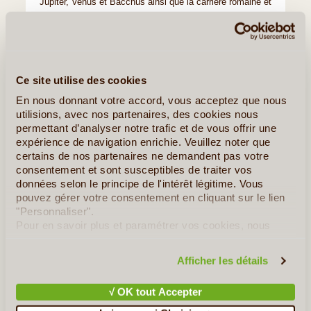
Jupiter, Venus et Bacchus ainsi que la carrière romaine et
ses pierres mégalithiques.
Route vers
Anjar
(patrimoine de l’UNESCO), ce village
situé sur le croisement de route entre Damas et la cote
libanaise, entre le nord et le sud, les Omeyyades y
Ce site utilise des cookies
construisent une cité commerçante au 8eme siècle, dont
En nous donnant votre accord, vous acceptez que nous
utilisions, avec nos partenaires, des cookies nous
les ruines aujourd’hui témoignent de l’architecture de
permettant d’analyser notre trafic et de vous offrir une
cette 1ere dynastie de l’Islam établie à Damas. Dans les
expérience de navigation enrichie. Veuillez noter que
années 40 les arméniens d’Alexandrette s’y installent et
certains de nos partenaires ne demandent pas votre
créent le village moderne au flair arménien (architecture,
consentement et sont susceptibles de traiter vos
données selon le principe de l'intérêt légitime. Vous
dialecte et cuisine).
pouvez gérer votre consentement en cliquant sur le lien
Visite et dégustation de vin dans l’un des
domaines
"Personnaliser".
Pour en savoir plus et paramétrer vos cookies, nous
vinicoles de la Bekaa
.
vous invitons à consulter notre
politique en matière de
confidentialité et de cookies
.
Nuit à Byblos.
Afficher les détails
√ OK tout Accepter