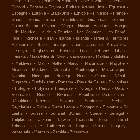
Crète
-
Cuba
-
Cyclades et Santorin
-
Côte d'Ivoire
-
Danemark
-
Djibouti
-
Ecosse
-
Egypte
-
Emirats Arabes Unis
-
Equateur
-
Espagne
-
Estonie
-
Etats-Unis
-
Ethiopie
-
Finlande
-
France
-
Gabon
-
Ghana
-
Grèce
-
Guadeloupe
-
Guatemala
-
Guinée
-
Guinée-Bissau
-
Guyane
-
Géorgie
-
Hawaï
-
Honduras
-
Hongrie
-
Ile Maurice
-
Ile de la Réunion
-
Iles Canaries
-
Iles Féroé
-
Inde
-
Indonésie
-
Iran
-
Irlande
-
Islande
-
Israël & Territoires
Palestiniens
-
Italie
-
Jamaïque
-
Japon
-
Jordanie
-
Kazakhstan
-
Kenya
-
Kirghizistan
-
Kosovo
-
Laos
-
Lettonie
-
Liban
-
Lituanie
-
Macédoine du Nord
-
Madagascar
-
Madère
-
Malaisie
-
Maldives
-
Mali
-
Malte
-
Maroc
-
Martinique
-
Mayotte
-
Mexique
-
Moldavie
-
Mongolie
-
Monténégro
-
Mozambique
-
Namibie
-
Nicaragua
-
Norvège
-
Nouvelle-Zélande
-
Népal
-
Ouganda
-
Ouzbékistan
-
Panama
-
Pays de Galles
-
Philippines
-
Pologne
-
Polynésie Française
-
Portugal
-
Pérou
-
Qatar
-
Roumanie
-
Russie
-
Rwanda
-
République Dominicaine
-
République Tchèque
-
Salvador
-
Sardaigne
-
Serbie
-
Seychelles
-
Sicile
-
Sierra Leone
-
Singapour
-
Slovénie
-
Sri
Lanka
-
Suisse
-
Sultanat d'Oman
-
Suède
-
Sénégal
-
Tadjikistan
-
Tanzanie
-
Taïwan
-
Thaïlande
-
Togo
-
Trinité et
Tobago
-
Tunisie
-
Turkménistan
-
Turquie
-
Ukraine
-
Uruguay
-
Venezuela
-
Vietnam
-
Zambie
-
Zimbabwe