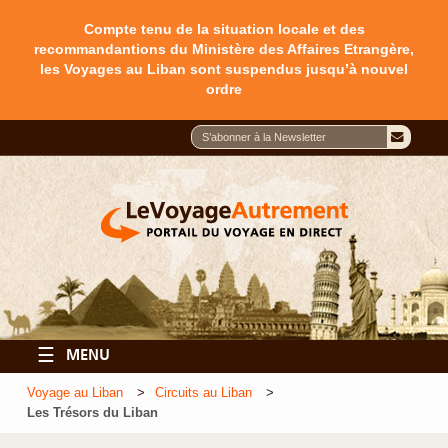
Compte tenu de la situation locale et des
recommandantions du Ministère des Affaires Etrangère,
les Voyages au Liban sont suspendus jusqu’à nouvel
ordre
☰
MENU
Voyage au Liban
Circuits au Liban
Les Trésors du Liban