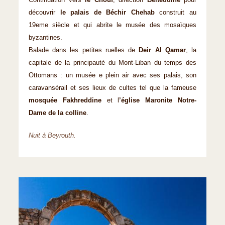
Continuation vers
le Chouf
, direction
Beiteddine
pour
découvrir
le palais de Béchir Chehab
construit au
19eme siècle et qui abrite le musée des mosaïques
byzantines.
Balade dans les petites ruelles de
Deir Al Qamar
, la
capitale de la principauté du Mont-Liban du temps des
Ottomans : un musée e plein air avec ses palais, son
caravansérail et ses lieux de cultes tel que la fameuse
mosquée Fakhreddine
et l
’église Maronite Notre-
Dame de la colline
.
Nuit à Beyrouth.