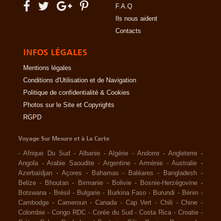
F.A.Q
Ils nous aident
Contacts
INFOS LÉGALES
Mentions légales
Conditions d'Utilisation et de Navigation
Politique de confidentialité & Cookies
Photos sur le Site et Copyrights
RGPD
Voyage Sur Mesure et à La Carte
-
Afrique Du Sud
-
Albanie
-
Algérie
-
Andorre
-
Angleterre
-
Angola
-
Arabie Saoudite
-
Argentine
-
Arménie
-
Australie
-
Azerbaïdjan
-
Açores
-
Bahamas
-
Baléares
-
Bangladesh
-
Belize
-
Bhoutan
-
Birmanie
-
Bolivie
-
Bosnie-Herzégovine
-
Botswana
-
Brésil
-
Bulgarie
-
Burkina Faso
-
Burundi
-
Bénin
-
Cambodge
-
Cameroun
-
Canada
-
Cap Vert
-
Chili
-
Chine
-
Colombie
-
Congo RDC
-
Corée du Sud
-
Costa Rica
-
Croatie
-