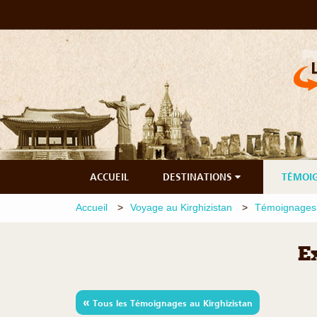
ACCUEIL
DESTINATIONS
TÉMOI
Accueil
Voyage au Kirghizistan
Témoignages 
E
«
Tous les Témoignages au Kirghizistan