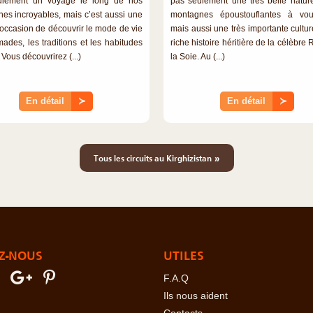
ulement un voyage le long de nos
pas seulement une très belle natur
es incroyables, mais c’est aussi une
montagnes époustouflantes à vous
occasion de découvrir le mode de vie
mais aussi une très importante cultur
ades, les traditions et les habitudes
riche histoire héritière de la célèbre
 Vous découvrirez (...)
la Soie. Au (...)
En détail
≻
En détail
≻
»
Tous les circuits au Kirghizistan
Z-NOUS
UTILES
F.A.Q
Ils nous aident