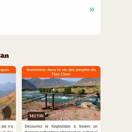
tan
iques
Immersion dans la vie des peuples du
Tian Chan
14J/13N
©
©
 qui n’a
Découvrez le Kirghizistan à travers un