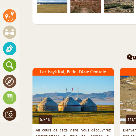
Qu
Lac Issyk Kul, Perle d'Asie Centrale
5J/4N
11J/
©
Au cours de cette visite, vous découvrirez
Bienven