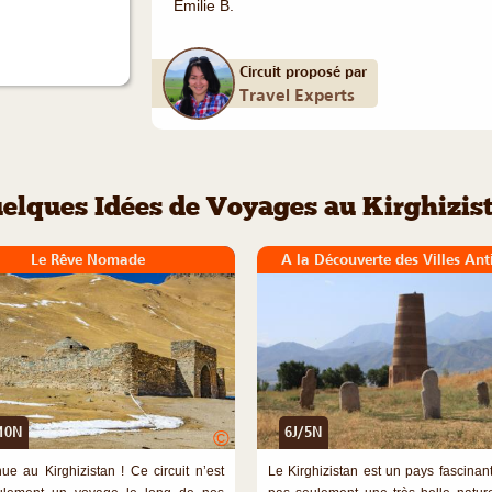
Emilie B.
Circuit proposé par
Travel Experts
elques Idées de Voyages au Kirghizis
Le Rêve Nomade
A la Découverte des Villes Ant
10N
6J/5N
©
ue au Kirghizistan ! Ce circuit n’est
Le Kirghizistan est un pays fascinant