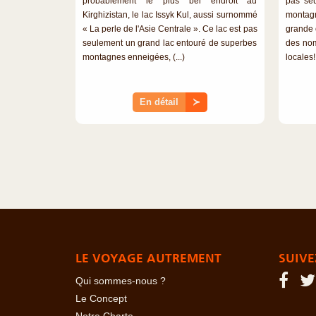
probablement le plus bel endroit au
pas se
Kirghizistan, le lac Issyk Kul, aussi surnommé
montagn
« La perle de l'Asie Centrale ». Ce lac est pas
grande 
seulement un grand lac entouré de superbes
des nom
montagnes enneigées, (...)
locales!
En détail
≻
LE VOYAGE AUTREMENT
SUIVE
Qui sommes-nous ?
Le Concept