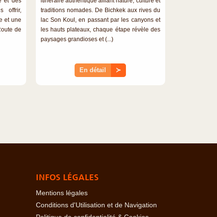
e et des
itinéraire authentique alliant nature, culture et
 offrir,
traditions nomades. De Bichkek aux rives du
e et une
lac Son Koul, en passant par les canyons et
 Route de
les hauts plateaux, chaque étape révèle des
paysages grandioses et (...)
En détail
≻
INFOS LÉGALES
Mentions légales
Conditions d'Utilisation et de Navigation