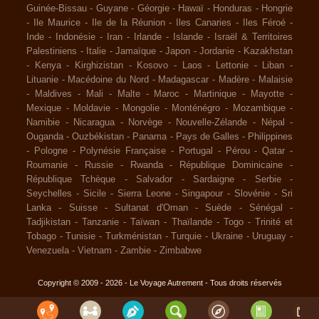
Guinée-Bissau
-
Guyane
-
Géorgie
-
Hawaï
-
Honduras
-
Hongrie
-
Ile Maurice
-
Ile de la Réunion
-
Iles Canaries
-
Iles Féroé
-
Inde
-
Indonésie
-
Iran
-
Irlande
-
Islande
-
Israël & Territoires
Palestiniens
-
Italie
-
Jamaïque
-
Japon
-
Jordanie
-
Kazakhstan
-
Kenya
-
Kirghizistan
-
Kosovo
-
Laos
-
Lettonie
-
Liban
-
Lituanie
-
Macédoine du Nord
-
Madagascar
-
Madère
-
Malaisie
-
Maldives
-
Mali
-
Malte
-
Maroc
-
Martinique
-
Mayotte
-
Mexique
-
Moldavie
-
Mongolie
-
Monténégro
-
Mozambique
-
Namibie
-
Nicaragua
-
Norvège
-
Nouvelle-Zélande
-
Népal
-
Ouganda
-
Ouzbékistan
-
Panama
-
Pays de Galles
-
Philippines
-
Pologne
-
Polynésie Française
-
Portugal
-
Pérou
-
Qatar
-
Roumanie
-
Russie
-
Rwanda
-
République Dominicaine
-
République Tchèque
-
Salvador
-
Sardaigne
-
Serbie
-
Seychelles
-
Sicile
-
Sierra Leone
-
Singapour
-
Slovénie
-
Sri
Lanka
-
Suisse
-
Sultanat d'Oman
-
Suède
-
Sénégal
-
Tadjikistan
-
Tanzanie
-
Taïwan
-
Thaïlande
-
Togo
-
Trinité et
Tobago
-
Tunisie
-
Turkménistan
-
Turquie
-
Ukraine
-
Uruguay
-
Venezuela
-
Vietnam
-
Zambie
-
Zimbabwe
Copyright © 2009 - 2026 - Le Voyage Autrement - Tous droits réservés