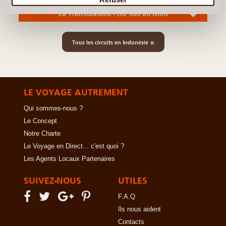
La TranSulawesi - Du Sud au Nord
»
Tous les circuits en Indonésie
LE VOYAGE AUTREMENT
Qui sommes-nous ?
Le Concept
Notre Charte
Le Voyage en Direct... c'est quoi ?
Les Agents Locaux Partenaires
SUIVEZ-NOUS
UTILES
F.A.Q
Ils nous aident
Contacts