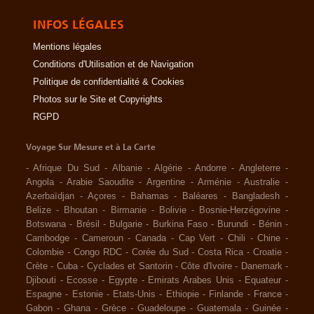
INFOS LÉGALES
Mentions légales
Conditions d'Utilisation et de Navigation
Politique de confidentialité & Cookies
Photos sur le Site et Copyrights
RGPD
Voyage Sur Mesure et à La Carte
-
Afrique Du Sud
-
Albanie
-
Algérie
-
Andorre
-
Angleterre
-
Angola
-
Arabie Saoudite
-
Argentine
-
Arménie
-
Australie
-
Azerbaïdjan
-
Açores
-
Bahamas
-
Baléares
-
Bangladesh
-
Belize
-
Bhoutan
-
Birmanie
-
Bolivie
-
Bosnie-Herzégovine
-
Botswana
-
Brésil
-
Bulgarie
-
Burkina Faso
-
Burundi
-
Bénin
-
Cambodge
-
Cameroun
-
Canada
-
Cap Vert
-
Chili
-
Chine
-
Colombie
-
Congo RDC
-
Corée du Sud
-
Costa Rica
-
Croatie
-
Crète
-
Cuba
-
Cyclades et Santorin
-
Côte d'Ivoire
-
Danemark
-
Djibouti
-
Ecosse
-
Egypte
-
Emirats Arabes Unis
-
Equateur
-
Espagne
-
Estonie
-
Etats-Unis
-
Ethiopie
-
Finlande
-
France
-
Gabon
-
Ghana
-
Grèce
-
Guadeloupe
-
Guatemala
-
Guinée
-