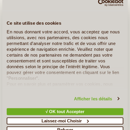
Ce site utilise des cookies
En nous donnant votre accord, vous acceptez que nous
utilisions, avec nos partenaires, des cookies nous
permettant d’analyser notre trafic et de vous offrir une
expérience de navigation enrichie. Veuillez noter que
certains de nos partenaires ne demandent pas votre
10J/9N
©
consentement et sont susceptibles de traiter vos
données selon le principe de l'intérêt légitime. Vous
Vivez une aventure au grand air, en famille ou entre amis, à
pouvez gérer votre consentement en cliquant sur le lien
travers une croisière exceptionnelle à bord d’un magnifique
"Personnaliser".
voilier en terre préservée et sauvage. Vous partez pour 10 jours
Pour en savoir plus et paramétrer vos cookies, nous
en Papouasie Occidentale, au beau milieu de l'archipel (...)
vous invitons à consulter notre
politique en matière de
confidentialité et de cookies
.
Afficher les détails
En détail
≻
√ OK tout Accepter
Voyage en Famille à Bali
Laissez-moi Choisir
De Bira à Toraja, la Traversée du Sud de Sulawesi
Refuser