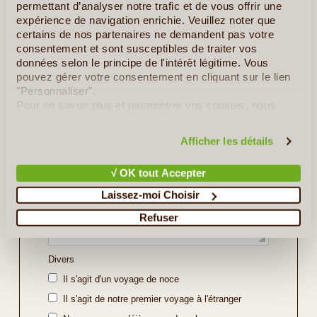
permettant d’analyser notre trafic et de vous offrir une
Indiquez ici les régions ou sites que vous souhaitez
expérience de navigation enrichie. Veuillez noter que
découvrir ou bien l'itinéraire souhaité (soyez le plus
certains de nos partenaires ne demandent pas votre
précis possible).
consentement et sont susceptibles de traiter vos
données selon le principe de l'intérêt légitime. Vous
pouvez gérer votre consentement en cliquant sur le lien
"Personnaliser".
Pour en savoir plus et paramétrer vos cookies, nous
vous invitons à consulter notre
politique en matière de
confidentialité et de cookies
.
Afficher les détails
√ OK tout Accepter
Laissez-moi Choisir
Refuser
Divers
Il s'agit d'un voyage de noce
Il s'agit de notre premier voyage à l'étranger