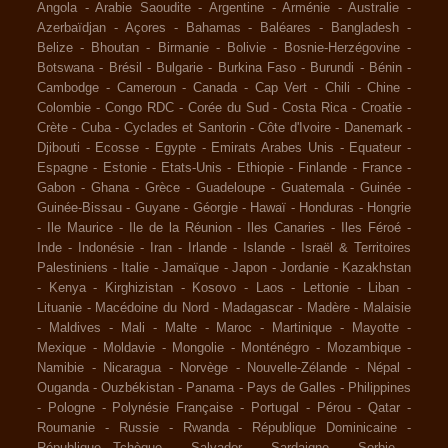
Angola
-
Arabie Saoudite
-
Argentine
-
Arménie
-
Australie
-
Azerbaïdjan
-
Açores
-
Bahamas
-
Baléares
-
Bangladesh
-
Belize
-
Bhoutan
-
Birmanie
-
Bolivie
-
Bosnie-Herzégovine
-
Botswana
-
Brésil
-
Bulgarie
-
Burkina Faso
-
Burundi
-
Bénin
-
Cambodge
-
Cameroun
-
Canada
-
Cap Vert
-
Chili
-
Chine
-
Colombie
-
Congo RDC
-
Corée du Sud
-
Costa Rica
-
Croatie
-
Crète
-
Cuba
-
Cyclades et Santorin
-
Côte d'Ivoire
-
Danemark
-
Djibouti
-
Ecosse
-
Egypte
-
Emirats Arabes Unis
-
Equateur
-
Espagne
-
Estonie
-
Etats-Unis
-
Ethiopie
-
Finlande
-
France
-
Gabon
-
Ghana
-
Grèce
-
Guadeloupe
-
Guatemala
-
Guinée
-
Guinée-Bissau
-
Guyane
-
Géorgie
-
Hawaï
-
Honduras
-
Hongrie
-
Ile Maurice
-
Ile de la Réunion
-
Iles Canaries
-
Iles Féroé
-
Inde
-
Indonésie
-
Iran
-
Irlande
-
Islande
-
Israël & Territoires
Palestiniens
-
Italie
-
Jamaïque
-
Japon
-
Jordanie
-
Kazakhstan
-
Kenya
-
Kirghizistan
-
Kosovo
-
Laos
-
Lettonie
-
Liban
-
Lituanie
-
Macédoine du Nord
-
Madagascar
-
Madère
-
Malaisie
-
Maldives
-
Mali
-
Malte
-
Maroc
-
Martinique
-
Mayotte
-
Mexique
-
Moldavie
-
Mongolie
-
Monténégro
-
Mozambique
-
Namibie
-
Nicaragua
-
Norvège
-
Nouvelle-Zélande
-
Népal
-
Ouganda
-
Ouzbékistan
-
Panama
-
Pays de Galles
-
Philippines
-
Pologne
-
Polynésie Française
-
Portugal
-
Pérou
-
Qatar
-
Roumanie
-
Russie
-
Rwanda
-
République Dominicaine
-