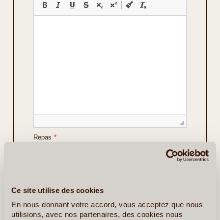
Repas
*
Vos Préférences
Avec Guide
Ce site utilise des cookies
Avec Voiture de Location
En nous donnant votre accord, vous acceptez que nous
utilisions, avec nos partenaires, des cookies nous
Détails sur le voyage envisagé
*