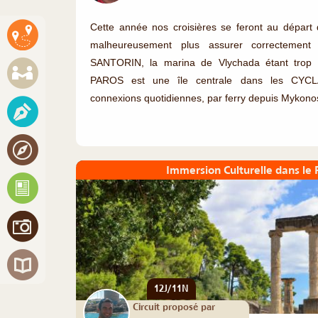
Cette année nos croisières se feront au dépa
malheureusement plus assurer correctement l
SANTORIN, la marina de Vlychada étant trop 
PAROS est une île centrale dans les CYC
connexions quotidiennes, par ferry depuis Mykonos,
Immersion Culturelle dans le
12J/11N
Circuit proposé par