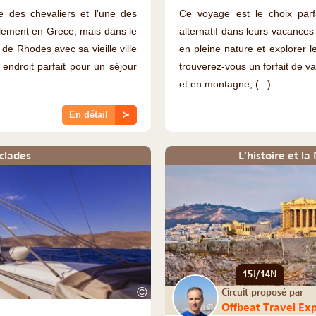
le des chevaliers et l'une des
Ce voyage est le choix parf
ulement en Grèce, mais dans le
alternatif dans leurs vacances 
de Rhodes avec sa vieille ville
en pleine nature et explorer l
 endroit parfait pour un séjour
trouverez-vous un forfait de va
et en montagne, (...)
En détail
≻
yclades
L’histoire et l
15J/14N
©
Circuit proposé par
Offbeat Travel Ex