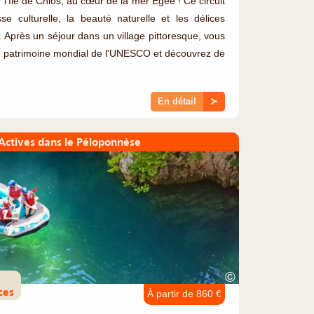
 l'île de Chios, au cœur de la mer Égée ! Ce circuit
se culturelle, la beauté naturelle et les délices
e. Après un séjour dans un village pittoresque, vous
u patrimoine mondial de l'UNESCO et découvrez de
En détail
≻
Actives dans le Péloponnèse
©
ces
À partir de 860 €