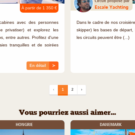
©
Circuit proposé par
Escale Yachting
À partir de 1 350 €
cabines avec des personnes
Dans le cadre de nos croisière
de privatiser) et explorez les
skipper) les bases de départ, 
s, entre autres. Profitez d'une
les circuits peuvent être (...)
es tranquilles et de soirées
En détail
≻
‹
1
2
›
Vous pourriez aussi aimer...
HONGRIE
DANEMARK