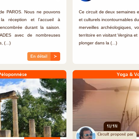
rt de PAROS. Nous ne pouvons
Ce circuit de deux semaines en
a réception et l’accueil à
et culturels incontournables d
encombrée durant la saison.
merveilles archéologiques, vo
LADES avec de nombreuses
territoire en visitant Vergina
 (...)
plonger dans la (...)
En détail
≻
 Péloponnèse
Yoga & Vo
1J/1N
©
Circuit proposé par