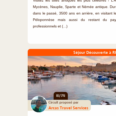
Visitez les sites antiques les plus célèbres ! L’A
Mycènes, Nauplie, Sparte et Némée antique. Dur
dans le passé, 3500 ans en arrière, en visitant l
Péloponnèse mais aussi du restant du pa
professionnels et (...)
Séjour Découverte à R
8J/7N
Circuit proposé par
Arcas Travel Services