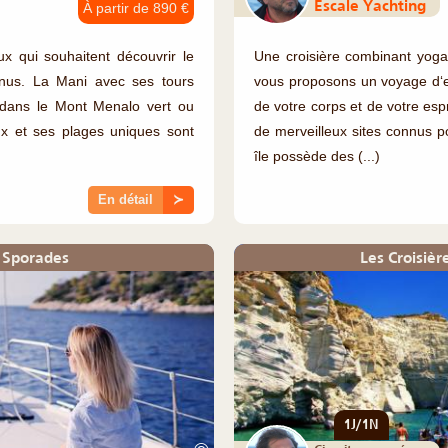
Escale Yachting
À partir de 890 €
 qui souhaitent découvrir le
Une croisière combinant yoga e
nnus. La Mani avec ses tours
vous proposons un voyage d‘ex
s dans le Mont Menalo vert ou
de votre corps et de votre esp
x et ses plages uniques sont
de merveilleux sites connus p
île possède des (...)
En détail
≻
s Sporades
Les Croisièr
1J/1N