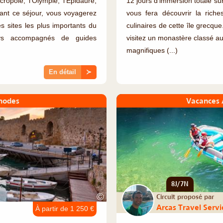
cropole, l’Olympie, l’Epidaure,
12 jours d'immersion totale sur
ant ce séjour, vous voyagerez
vous fera découvrir la riches
es sites les plus importants du
culinaires de cette île grecqu
ys accompagnés de guides
visitez un monastère classé a
magnifiques (...)
En détail
≻
hodes
Vacances 
8J/7N
©
Circuit proposé par
Arcas Travel Servi
À partir de 1 250 €