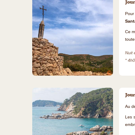
Jour
Pour
Sant
Ce m
toute
Nuit 
* 4h
©
Jour
Au d
Les s
embr