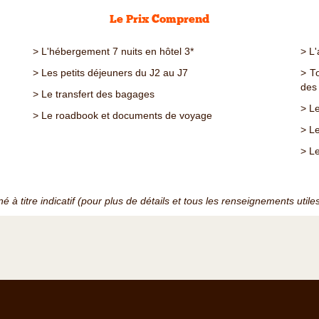
Le Prix Comprend
> L'hébergement 7 nuits en hôtel 3*
> L
> Les petits déjeuners du J2 au J7
> T
des
> Le transfert des bagages
> L
> Le roadbook et documents de voyage
> L
> L
é à titre indicatif (pour plus de détails et tous les renseignements util