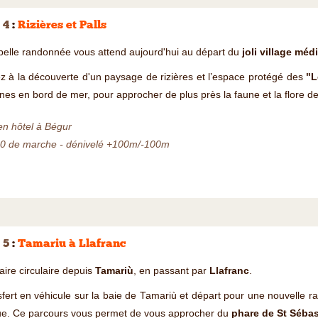
 4
:
Rizières et Palls
elle randonnée vous attend aujourd'hui au départ du
joli village méd
z à la découverte d'un paysage de rizières et l’espace protégé des
"L
nes en bord de mer, pour approcher de plus près la faune et la flore de
en hôtel à Bégur
00 de marche - dénivelé +100m/-100m
 5
:
Tamariu à Llafranc
raire circulaire depuis
Tamariù
, en passant par
Llafranc
.
fert en véhicule sur la baie de Tamariù et départ pour une nouvelle 
ue. Ce parcours vous permet de vous approcher du
phare de St Sébas