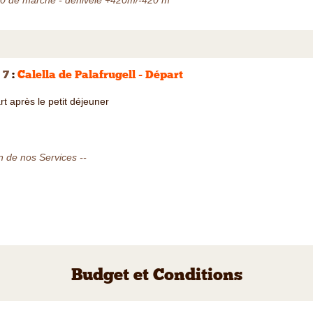
30 de marche - dénivelé +420m/-420 m
 7
:
Calella de Palafrugell - Départ
t après le petit déjeuner
n de nos Services --
Budget et Conditions