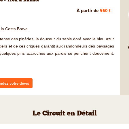
té - Trek & Rando.
À partir de
560 €
 la Costa Brava.
 intense des pinèdes, la douceur du sable doré avec le bleu azur
iers et de ces criques garantit aux randonneurs des paysages
quelques pins accrochés aux parois se penchent doucement,
dez votre devis
Le Circuit en Détail