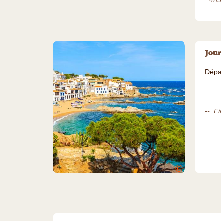
* 4h
Jour
Dépar
-- Fi
©