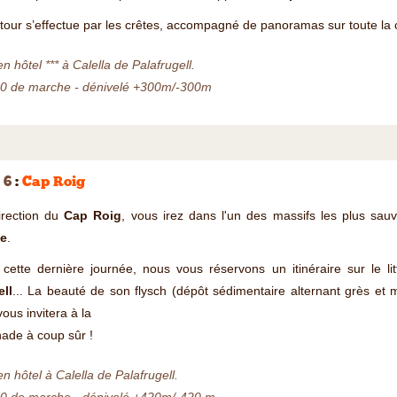
tour s’effectue par les crêtes, accompagné de panoramas sur toute la 
en hôtel *** à Calella de Palafrugell.
00 de marche - dénivelé +300m/-300m
 6
:
Cap Roig
irection du
Cap Roig
, vous irez dans l'un des massifs les plus sa
e
.
 cette dernière journée, nous vous réservons un itinéraire sur le l
ell
... La beauté de son flysch (dépôt sédimentaire alternant grès et 
ous invitera à la
ade à coup sûr !
en hôtel à Calella de Palafrugell.