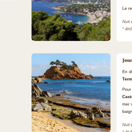
Le re
Nuit 
* 4h
©
Jour
En d
Term
Pour
Cast
mer v
baign
Nuit 
©