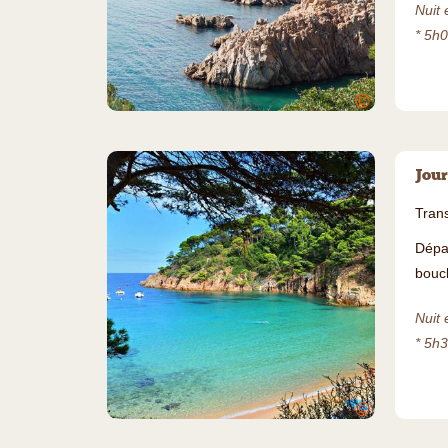
Nuit e
* 5h
©
Jour
Trans
Dépa
bouc
Nuit 
* 5h
©