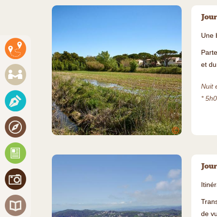
Jour
Une b
Parte
et du
Nuit 
* 5h
©
Jour
Itiné
Trans
de v