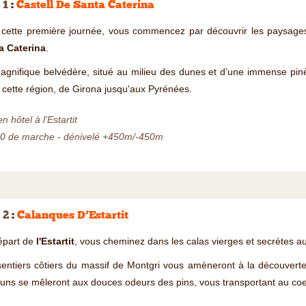
 1
:
Castell De Santa Caterina
 cette première journée, vous commencez par découvrir les paysag
a Caterina
.
agnifique belvédère, situé au milieu des dunes et d’une immense pin
 cette région, de Girona jusqu'aux Pyrénées.
en hôtel à l'Estartit
00 de marche - dénivelé +450m/-450m
 2
:
Calanques D’Estartit
épart de
l'Estartit
, vous cheminez dans les calas vierges et secrètes aux
entiers côtiers du massif de Montgri vous amèneront à la découverte
uns se mêleront aux douces odeurs des pins, vous transportant au c