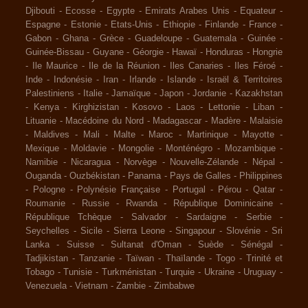
Djibouti
-
Ecosse
-
Egypte
-
Emirats Arabes Unis
-
Equateur
-
Espagne
-
Estonie
-
Etats-Unis
-
Ethiopie
-
Finlande
-
France
-
Gabon
-
Ghana
-
Grèce
-
Guadeloupe
-
Guatemala
-
Guinée
-
Guinée-Bissau
-
Guyane
-
Géorgie
-
Hawaï
-
Honduras
-
Hongrie
-
Ile Maurice
-
Ile de la Réunion
-
Iles Canaries
-
Iles Féroé
-
Inde
-
Indonésie
-
Iran
-
Irlande
-
Islande
-
Israël & Territoires
Palestiniens
-
Italie
-
Jamaïque
-
Japon
-
Jordanie
-
Kazakhstan
-
Kenya
-
Kirghizistan
-
Kosovo
-
Laos
-
Lettonie
-
Liban
-
Lituanie
-
Macédoine du Nord
-
Madagascar
-
Madère
-
Malaisie
-
Maldives
-
Mali
-
Malte
-
Maroc
-
Martinique
-
Mayotte
-
Mexique
-
Moldavie
-
Mongolie
-
Monténégro
-
Mozambique
-
Namibie
-
Nicaragua
-
Norvège
-
Nouvelle-Zélande
-
Népal
-
Ouganda
-
Ouzbékistan
-
Panama
-
Pays de Galles
-
Philippines
-
Pologne
-
Polynésie Française
-
Portugal
-
Pérou
-
Qatar
-
Roumanie
-
Russie
-
Rwanda
-
République Dominicaine
-
République Tchèque
-
Salvador
-
Sardaigne
-
Serbie
-
Seychelles
-
Sicile
-
Sierra Leone
-
Singapour
-
Slovénie
-
Sri
Lanka
-
Suisse
-
Sultanat d'Oman
-
Suède
-
Sénégal
-
Tadjikistan
-
Tanzanie
-
Taïwan
-
Thaïlande
-
Togo
-
Trinité et
Tobago
-
Tunisie
-
Turkménistan
-
Turquie
-
Ukraine
-
Uruguay
-
Venezuela
-
Vietnam
-
Zambie
-
Zimbabwe