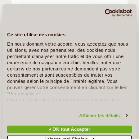
embarquera sur son bateau pour rencontrer une colonie
de phoques à quelques miles nautiques de
Plockton
.
Nuits à l'Hôtel.
Ce site utilise des cookies
En nous donnant votre accord, vous acceptez que nous
utilisions, avec nos partenaires, des cookies nous
permettant d’analyser notre trafic et de vous offrir une
expérience de navigation enrichie. Veuillez noter que
certains de nos partenaires ne demandent pas votre
consentement et sont susceptibles de traiter vos
données selon le principe de l'intérêt légitime. Vous
pouvez gérer votre consentement en cliquant sur le lien
"Personnaliser".
Pour en savoir plus et paramétrer vos cookies, nous
vous invitons à consulter notre
politique en matière de
confidentialité et de cookies
.
Afficher les détails
√ OK tout Accepter
Laissez-moi Choisir