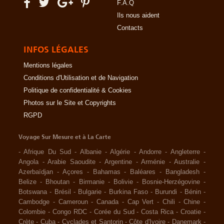
F.A.Q
Ils nous aident
Contacts
INFOS LÉGALES
Mentions légales
Conditions d'Utilisation et de Navigation
Politique de confidentialité & Cookies
Photos sur le Site et Copyrights
RGPD
Voyage Sur Mesure et à La Carte
-
Afrique Du Sud
-
Albanie
-
Algérie
-
Andorre
-
Angleterre
-
Angola
-
Arabie Saoudite
-
Argentine
-
Arménie
-
Australie
-
Azerbaïdjan
-
Açores
-
Bahamas
-
Baléares
-
Bangladesh
-
Belize
-
Bhoutan
-
Birmanie
-
Bolivie
-
Bosnie-Herzégovine
-
Botswana
-
Brésil
-
Bulgarie
-
Burkina Faso
-
Burundi
-
Bénin
-
Cambodge
-
Cameroun
-
Canada
-
Cap Vert
-
Chili
-
Chine
-
Colombie
-
Congo RDC
-
Corée du Sud
-
Costa Rica
-
Croatie
-
Crète
-
Cuba
-
Cyclades et Santorin
-
Côte d'Ivoire
-
Danemark
-