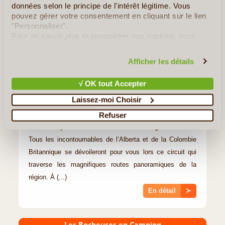
données selon le principe de l'intérêt légitime. Vous
pouvez gérer votre consentement en cliquant sur le lien
"Personnaliser".
Pour en savoir plus et paramétrer vos cookies, nous
vous invitons à consulter notre
politique en matière de
confidentialité et de cookies
.
Afficher les détails
15J/14N
©
Circuit proposé par
√ OK tout Accepter
Authentik Canada
À partir de
1 060 $
Laissez-moi Choisir
Refuser
Vivez en symbiose avec une nature sauvage et sublime.
Tous les incontournables de l’Alberta et de la Colombie
Britannique se dévoileront pour vous lors ce circuit qui
traverse les magnifiques routes panoramiques de la
région. À (...)
En détail
≻
Les Rocheuses en Camping