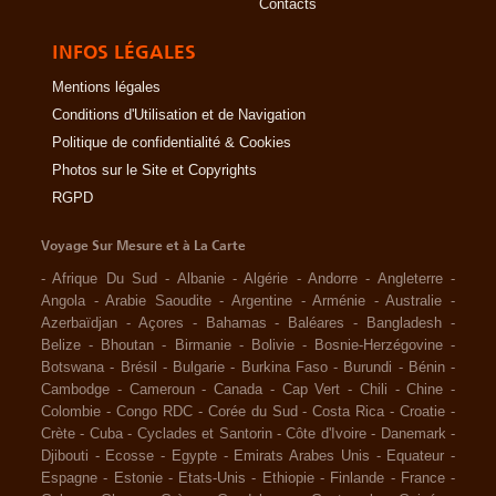
Contacts
INFOS LÉGALES
Mentions légales
Conditions d'Utilisation et de Navigation
Politique de confidentialité & Cookies
Photos sur le Site et Copyrights
RGPD
Voyage Sur Mesure et à La Carte
-
Afrique Du Sud
-
Albanie
-
Algérie
-
Andorre
-
Angleterre
-
Angola
-
Arabie Saoudite
-
Argentine
-
Arménie
-
Australie
-
Azerbaïdjan
-
Açores
-
Bahamas
-
Baléares
-
Bangladesh
-
Belize
-
Bhoutan
-
Birmanie
-
Bolivie
-
Bosnie-Herzégovine
-
Botswana
-
Brésil
-
Bulgarie
-
Burkina Faso
-
Burundi
-
Bénin
-
Cambodge
-
Cameroun
-
Canada
-
Cap Vert
-
Chili
-
Chine
-
Colombie
-
Congo RDC
-
Corée du Sud
-
Costa Rica
-
Croatie
-
Crète
-
Cuba
-
Cyclades et Santorin
-
Côte d'Ivoire
-
Danemark
-
Djibouti
-
Ecosse
-
Egypte
-
Emirats Arabes Unis
-
Equateur
-
Espagne
-
Estonie
-
Etats-Unis
-
Ethiopie
-
Finlande
-
France
-