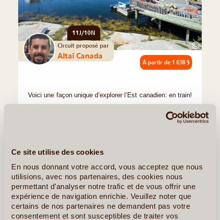
11J/10N
©
Circuit proposé par
Altaï Canada
À partir de
1 638 $
Voici une façon unique d’explorer l’Est canadien: en train!
De Toronto en passant par Ottawa, Québec et Montréal,
voyagez avec confort et style jusque dans les provinces
Maritimes. Si, une fois à Halifax, vous décidiez de (...)
En détail
≻
Ce site utilise des cookies
En nous donnant votre accord, vous acceptez que nous
utilisions, avec nos partenaires, des cookies nous
A La Conquête de l'Ouest
permettant d’analyser notre trafic et de vous offrir une
expérience de navigation enrichie. Veuillez noter que
certains de nos partenaires ne demandent pas votre
consentement et sont susceptibles de traiter vos