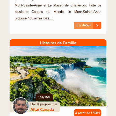
Mont-Sainte-Anne et Le Massif de Charlevoix. Hôte de
plusieurs Coupes du Monde, le Mont-Sainte-Anne
propose 465 acres de (...)
En détail
≻
Histoires de Famille
16J/15N
©
Circuit proposé par
Altaï Canada
À partir de
1 550 $