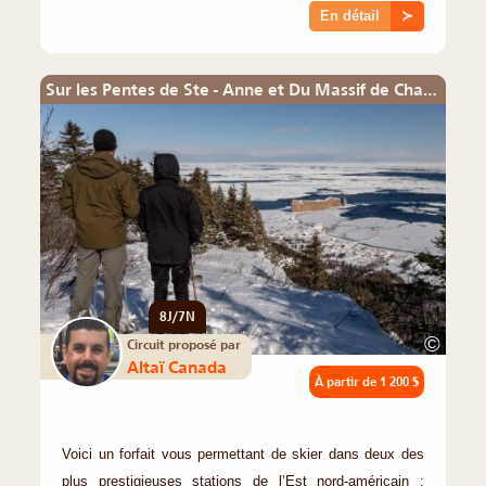
En détail
≻
Sur les Pentes de Ste - Anne et Du Massif de Charlevoix
8J/7N
©
Circuit proposé par
Altaï Canada
À partir de
1 200 $
Voici un forfait vous permettant de skier dans deux des
plus prestigieuses stations de l’Est nord-américain :