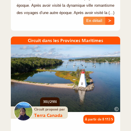
époque. Après avoir visité la dynamique ville romantisme
des voyages d’une autre époque. Après avoir visité la (...)
En détail
≻
Circuit dans les Provinces Maritimes
30J/29N
©
Circuit proposé par
Terra Canada
À partir de
8 113 $