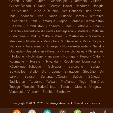
Gabon
-
Ghana
-
Grèce
-
Guadeloupe
-
Guatemala
-
Guinée
-
Guinée-Bissau
-
Guyane
-
Géorgie
-
Hawaï
-
Honduras
-
Hongrie
-
Ile Maurice
-
Ile de la Réunion
-
Iles Canaries
-
Iles Féroé
-
Inde
-
Indonésie
-
Iran
-
Irlande
-
Islande
-
Israël & Territoires
Palestiniens
-
Italie
-
Jamaïque
-
Japon
-
Jordanie
-
Kazakhstan
-
Kenya
-
Kirghizistan
-
Kosovo
-
Laos
-
Lettonie
-
Liban
-
Lituanie
-
Macédoine du Nord
-
Madagascar
-
Madère
-
Malaisie
-
Maldives
-
Mali
-
Malte
-
Maroc
-
Martinique
-
Mayotte
-
Mexique
-
Moldavie
-
Mongolie
-
Monténégro
-
Mozambique
-
Namibie
-
Nicaragua
-
Norvège
-
Nouvelle-Zélande
-
Népal
-
Ouganda
-
Ouzbékistan
-
Panama
-
Pays de Galles
-
Philippines
-
Pologne
-
Polynésie Française
-
Portugal
-
Pérou
-
Qatar
-
Roumanie
-
Russie
-
Rwanda
-
République Dominicaine
-
République Tchèque
-
Salvador
-
Sardaigne
-
Serbie
-
Seychelles
-
Sicile
-
Sierra Leone
-
Singapour
-
Slovénie
-
Sri
Lanka
-
Suisse
-
Sultanat d'Oman
-
Suède
-
Sénégal
-
Tadjikistan
-
Tanzanie
-
Taïwan
-
Thaïlande
-
Togo
-
Trinité et
Tobago
-
Tunisie
-
Turkménistan
-
Turquie
-
Ukraine
-
Uruguay
-
Venezuela
-
Vietnam
-
Zambie
-
Zimbabwe
Copyright © 2009 - 2026 - Le Voyage Autrement - Tous droits réservés