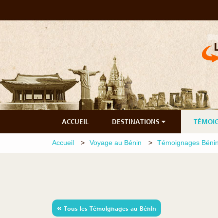
ACCUEIL
DESTINATIONS
TÉMOI
Accueil
Voyage au Bénin
Témoignages Béni
«
Tous les Témoignages au Bénin