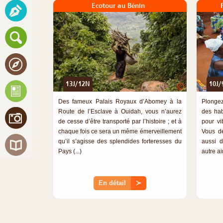
Ecotour au Bénin
13J/12N
10J/
©
Des fameux Palais Royaux d’Abomey à la
Plongez
Route de l’Esclave à Ouidah, vous n’aurez
des hab
de cesse d’être transporté par l’histoire ; et à
pour vi
chaque fois ce sera un même émerveillement
Vous dé
qu’il s’agisse des splendides forteresses du
aussi d
Pays (...)
autre ai
En détail
≻