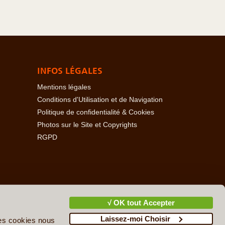
INFOS LÉGALES
Mentions légales
Conditions d'Utilisation et de Navigation
Politique de confidentialité & Cookies
Photos sur le Site et Copyrights
RGPD
baïdjan
-
Açores
-
Bahamas
-
Baléares
-
Bangladesh
-
-
Cambodge
-
Cameroun
-
Canada
-
Cap Vert
-
Chili
-
√ OK tout Accepter
ire
-
Danemark
-
Djibouti
-
Ecosse
-
Egypte
-
Emirats
Laissez-moi Choisir
upe
-
Guatemala
-
Guinée
-
Guinée-Bissau
-
Guyane
-
des cookies nous