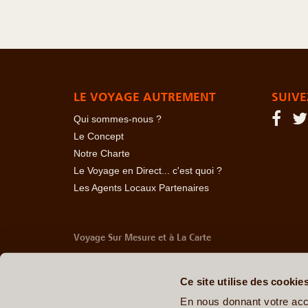
LE VOYAGE AUTREMENT
SUIVE
Qui sommes-nous ?
Le Concept
Notre Charte
Le Voyage en Direct... c'est quoi ?
Les Agents Locaux Partenaires
Voyage Sur Mesure et à La Carte
-
Afrique Du Sud
-
Albanie
-
Algérie
-
Andorre
-
Anglet
Belize
-
Bhoutan
-
Birmanie
-
Bolivie
-
Bosnie-Herzég
Ce site utilise des cookie
Chine
-
Colombie
-
Congo RDC
-
Corée du Sud
-
Co
Arabes Unis
-
Equateur
-
Espagne
-
Estonie
-
Etats-U
En nous donnant votre acc