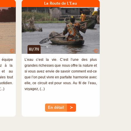
La Route de L'Eau
8J/7N
©
©
 équipe
L’eau c’est la vie. C’est l’une des plus
ez à la
grandes richesses que nous offre la nature et
t et au
si vous avez envie de savoir comment est-ce
les tout
que l’on peut vivre en parfaite harmonie avec
otidien.
elle, ce circuit est pour vous. Au fil de l’eau,
..)
voyagez, (...)
En détail
≻