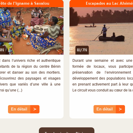
Fête de l’Igname à Savalou
Escapades au Lac Ahémé
9N
8J/7N
©
 dans l’univers riche et authentique
Durant une semaine et avec une
itants de la région du centre Bénin
formée de locaux, vous particip
brer et danser au son des mortiers.
préservation de l’environnemen
couvrirez des paysages et visages
développement des populations loca
ivers que variés d’une ville à une
en prenant activement part à leur qu
nsi qu’une (...)
Le circuit vous conduit au cœur de la (.
En détail
≻
En détail
≻