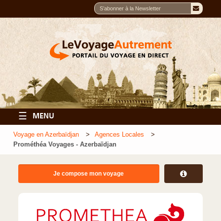
☰
MENU
Voyage en Azerbaïdjan
Agences Locales
Prométhéa Voyages - Azerbaïdjan
Je compose mon voyage