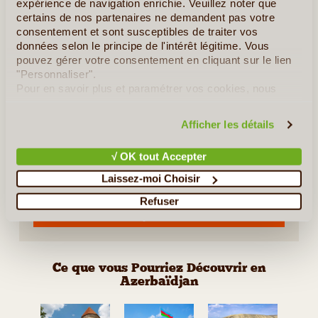
expérience de navigation enrichie. Veuillez noter que
certains de nos partenaires ne demandent pas votre
consentement et sont susceptibles de traiter vos
données selon le principe de l'intérêt légitime. Vous
10J/9N
©
pouvez gérer votre consentement en cliquant sur le lien
Ce circuit vous donnera une vision enchanteresse de
"Personnaliser".
l’Azerbaïdjan. De Bakou - la capitale de l’Azerbaïdjan, à la
Pour en savoir plus et paramétrer vos cookies, nous
région isolée de Nachkhevan et à Chemakha et Sheki, en
vous invitons à consulter notre
politique en matière de
passant par les merveilles (...)
confidentialité et de cookies
.
Afficher les détails
√ OK tout Accepter
En détail
≻
Laissez-moi Choisir
Découverte de Bakou et ses environs
Refuser
L’Azerbaidjan, pays aux Multiples Facettes
Ce que vous Pourriez Découvrir en
Azerbaïdjan