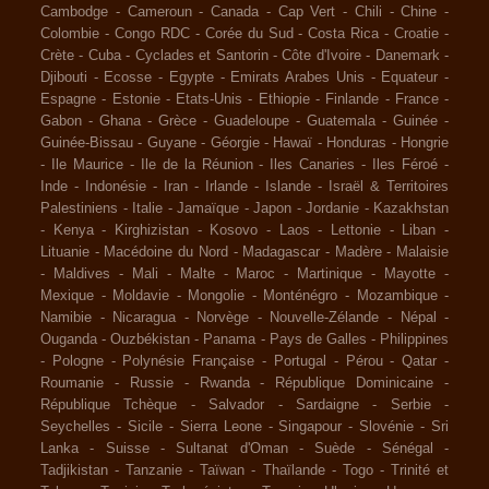
Cambodge
-
Cameroun
-
Canada
-
Cap Vert
-
Chili
-
Chine
-
Colombie
-
Congo RDC
-
Corée du Sud
-
Costa Rica
-
Croatie
-
Crète
-
Cuba
-
Cyclades et Santorin
-
Côte d'Ivoire
-
Danemark
-
Djibouti
-
Ecosse
-
Egypte
-
Emirats Arabes Unis
-
Equateur
-
Espagne
-
Estonie
-
Etats-Unis
-
Ethiopie
-
Finlande
-
France
-
Gabon
-
Ghana
-
Grèce
-
Guadeloupe
-
Guatemala
-
Guinée
-
Guinée-Bissau
-
Guyane
-
Géorgie
-
Hawaï
-
Honduras
-
Hongrie
-
Ile Maurice
-
Ile de la Réunion
-
Iles Canaries
-
Iles Féroé
-
Inde
-
Indonésie
-
Iran
-
Irlande
-
Islande
-
Israël & Territoires
Palestiniens
-
Italie
-
Jamaïque
-
Japon
-
Jordanie
-
Kazakhstan
-
Kenya
-
Kirghizistan
-
Kosovo
-
Laos
-
Lettonie
-
Liban
-
Lituanie
-
Macédoine du Nord
-
Madagascar
-
Madère
-
Malaisie
-
Maldives
-
Mali
-
Malte
-
Maroc
-
Martinique
-
Mayotte
-
Mexique
-
Moldavie
-
Mongolie
-
Monténégro
-
Mozambique
-
Namibie
-
Nicaragua
-
Norvège
-
Nouvelle-Zélande
-
Népal
-
Ouganda
-
Ouzbékistan
-
Panama
-
Pays de Galles
-
Philippines
-
Pologne
-
Polynésie Française
-
Portugal
-
Pérou
-
Qatar
-
Roumanie
-
Russie
-
Rwanda
-
République Dominicaine
-
République Tchèque
-
Salvador
-
Sardaigne
-
Serbie
-
Seychelles
-
Sicile
-
Sierra Leone
-
Singapour
-
Slovénie
-
Sri
Lanka
-
Suisse
-
Sultanat d'Oman
-
Suède
-
Sénégal
-
Tadjikistan
-
Tanzanie
-
Taïwan
-
Thaïlande
-
Togo
-
Trinité et