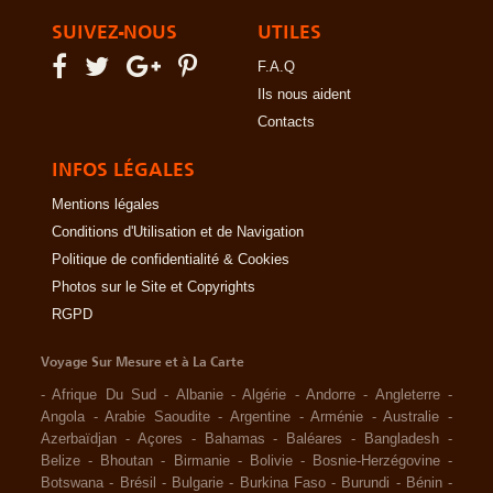
SUIVEZ-NOUS
UTILES
F.A.Q
Ils nous aident
Contacts
INFOS LÉGALES
Mentions légales
Conditions d'Utilisation et de Navigation
Politique de confidentialité & Cookies
Photos sur le Site et Copyrights
RGPD
Voyage Sur Mesure et à La Carte
-
Afrique Du Sud
-
Albanie
-
Algérie
-
Andorre
-
Angleterre
-
Angola
-
Arabie Saoudite
-
Argentine
-
Arménie
-
Australie
-
Azerbaïdjan
-
Açores
-
Bahamas
-
Baléares
-
Bangladesh
-
Belize
-
Bhoutan
-
Birmanie
-
Bolivie
-
Bosnie-Herzégovine
-
Botswana
-
Brésil
-
Bulgarie
-
Burkina Faso
-
Burundi
-
Bénin
-