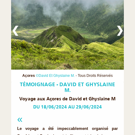
❮
❯
Açores
©David Et Ghyslaine M.
- Tous Droits Réservés
TÉMOIGNAGE - DAVID ET GHYSLAINE
M.
Voyage aux Açores de David et Ghyslaine M
DU 18/06/2024 AU 29/06/2024
Le voyage a été impeccablement organisé par