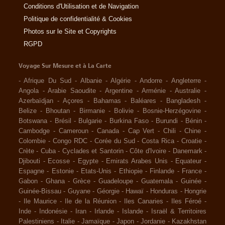
Conditions d'Utilisation et de Navigation
Politique de confidentialité & Cookies
Photos sur le Site et Copyrights
RGPD
Voyage Sur Mesure et à La Carte
-
Afrique Du Sud
-
Albanie
-
Algérie
-
Andorre
-
Angleterre
-
Angola
-
Arabie Saoudite
-
Argentine
-
Arménie
-
Australie
-
Azerbaïdjan
-
Açores
-
Bahamas
-
Baléares
-
Bangladesh
-
Belize
-
Bhoutan
-
Birmanie
-
Bolivie
-
Bosnie-Herzégovine
-
Botswana
-
Brésil
-
Bulgarie
-
Burkina Faso
-
Burundi
-
Bénin
-
Cambodge
-
Cameroun
-
Canada
-
Cap Vert
-
Chili
-
Chine
-
Colombie
-
Congo RDC
-
Corée du Sud
-
Costa Rica
-
Croatie
-
Crète
-
Cuba
-
Cyclades et Santorin
-
Côte d'Ivoire
-
Danemark
-
Djibouti
-
Ecosse
-
Egypte
-
Emirats Arabes Unis
-
Equateur
-
Espagne
-
Estonie
-
Etats-Unis
-
Ethiopie
-
Finlande
-
France
-
Gabon
-
Ghana
-
Grèce
-
Guadeloupe
-
Guatemala
-
Guinée
-
Guinée-Bissau
-
Guyane
-
Géorgie
-
Hawaï
-
Honduras
-
Hongrie
-
Ile Maurice
-
Ile de la Réunion
-
Iles Canaries
-
Iles Féroé
-
Inde
-
Indonésie
-
Iran
-
Irlande
-
Islande
-
Israël & Territoires
Palestiniens
-
Italie
-
Jamaïque
-
Japon
-
Jordanie
-
Kazakhstan