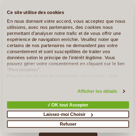
Ce site utilise des cookies
En nous donnant votre accord, vous acceptez que nous
utilisions, avec nos partenaires, des cookies nous
permettant d’analyser notre trafic et de vous offrir une
7J/6N
©
expérience de navigation enrichie. Veuillez noter que
certains de nos partenaires ne demandent pas votre
Sao Miguel ou « ile verte » est la plus grande île des Açores avec
consentement et sont susceptibles de traiter vos
745m2, elle se situe dans le groupe oriental et abrite la moitié de
données selon le principe de l'intérêt légitime. Vous
la population açorienne. Elle doit sa couleur verte aux vallées,
pouvez gérer votre consentement en cliquant sur le lien
prairies et forets qui recouvrent (...)
"Personnaliser".
Pour en savoir plus et paramétrer vos cookies, nous
vous invitons à consulter notre
politique en matière de
En détail
≻
confidentialité et de cookies
.
Afficher les détails
Vacances Actives au Pays des Géants Verts
√ OK tout Accepter
Les Trésors de l’île São Miguel en privé
Laissez-moi Choisir
Immersion « NATURE » dans l’île verte Saõ Miguel
Refuser