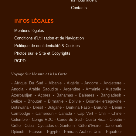
Ils nous aident
Contacts
INFOS LÉGALES
Mentions légales
Conditions d'Utilisation et de Navigation
Politique de confidentialité & Cookies
Photos sur le Site et Copyrights
RGPD
Voyage Sur Mesure et à La Carte
-
Afrique Du Sud
-
Albanie
-
Algérie
-
Andorre
-
Angleterre
-
Angola
-
Arabie Saoudite
-
Argentine
-
Arménie
-
Australie
-
Azerbaïdjan
-
Açores
-
Bahamas
-
Baléares
-
Bangladesh
-
Belize
-
Bhoutan
-
Birmanie
-
Bolivie
-
Bosnie-Herzégovine
-
Botswana
-
Brésil
-
Bulgarie
-
Burkina Faso
-
Burundi
-
Bénin
-
Cambodge
-
Cameroun
-
Canada
-
Cap Vert
-
Chili
-
Chine
-
Colombie
-
Congo RDC
-
Corée du Sud
-
Costa Rica
-
Croatie
-
Crète
-
Cuba
-
Cyclades et Santorin
-
Côte d'Ivoire
-
Danemark
-
Djibouti
-
Ecosse
-
Egypte
-
Emirats Arabes Unis
-
Equateur
-