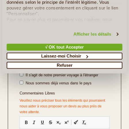
données selon le principe de l'intérêt légitime. Vous
pouvez gérer votre consentement en cliquant sur le lien
Repas
*
"Personnaliser".
Pour en savoir plus et paramétrer vos cookies, nous
vous invitons à consulter notre
politique en matière de
confidentialité et de cookies
.
Vos Préférences
Afficher les détails
Avec Guide
√ OK tout Accepter
Avec Voiture de Location
Laissez-moi Choisir
Divers
Refuser
Il s'agit d'un voyage de noce
Il s'agit de notre premier voyage à l'étranger
Nous sommes déjà venus dans le pays
Commentaires Libres
Veuillez nous préciser tous les éléments qui pourraient
nous aider à vous proposer un devis au plus près de
votre attente.