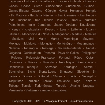
Espagne
-
Estonie
-
Etats-Unis
-
Ethiopie
-
Finlande
-
France
-
Gabon
-
Ghana
-
Grèce
-
Guadeloupe
-
Guatemala
-
Guinée
-
Guinée-Bissau
-
Guyane
-
Géorgie
-
Hawaï
-
Honduras
-
Hongrie
-
Ile Maurice
-
Ile de la Réunion
-
Iles Canaries
-
Iles Féroé
-
Inde
-
Indonésie
-
Iran
-
Irlande
-
Islande
-
Israël & Territoires
Palestiniens
-
Italie
-
Jamaïque
-
Japon
-
Jordanie
-
Kazakhstan
-
Kenya
-
Kirghizistan
-
Kosovo
-
Laos
-
Lettonie
-
Liban
-
Lituanie
-
Macédoine du Nord
-
Madagascar
-
Madère
-
Malaisie
-
Maldives
-
Mali
-
Malte
-
Maroc
-
Martinique
-
Mayotte
-
Mexique
-
Moldavie
-
Mongolie
-
Monténégro
-
Mozambique
-
Namibie
-
Nicaragua
-
Norvège
-
Nouvelle-Zélande
-
Népal
-
Ouganda
-
Ouzbékistan
-
Panama
-
Pays de Galles
-
Philippines
-
Pologne
-
Polynésie Française
-
Portugal
-
Pérou
-
Qatar
-
Roumanie
-
Russie
-
Rwanda
-
République Dominicaine
-
République Tchèque
-
Salvador
-
Sardaigne
-
Serbie
-
Seychelles
-
Sicile
-
Sierra Leone
-
Singapour
-
Slovénie
-
Sri
Lanka
-
Suisse
-
Sultanat d'Oman
-
Suède
-
Sénégal
-
Tadjikistan
-
Tanzanie
-
Taïwan
-
Thaïlande
-
Togo
-
Trinité et
Tobago
-
Tunisie
-
Turkménistan
-
Turquie
-
Ukraine
-
Uruguay
-
Venezuela
-
Vietnam
-
Zambie
-
Zimbabwe
Copyright © 2009 - 2026 - Le Voyage Autrement - Tous droits réservés