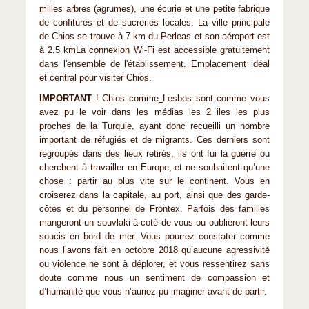
milles arbres (agrumes), une écurie et une petite fabrique
de confitures et de sucreries locales. La ville principale
de Chios se trouve à 7 km du Perleas et son aéroport est
à 2,5 kmLa connexion Wi-Fi est accessible gratuitement
dans l'ensemble de l'établissement. Emplacement idéal
et central pour visiter Chios.
IMPORTANT
! Chios comme
Lesbos sont comme vous
avez pu le voir dans les médias les 2 iles les plus
proches de la Turquie, ayant donc recueilli un nombre
important de réfugiés et de migrants. Ces derniers sont
regroupés dans des lieux retirés, ils ont fui la guerre ou
cherchent à travailler en Europe, et ne souhaitent qu’une
chose : partir au plus vite sur le continent. Vous en
croiserez dans la capitale, au port, ainsi que des garde-
côtes et du personnel de Frontex. Parfois des familles
mangeront un souvlaki à coté de vous ou oublieront leurs
soucis en bord de mer. Vous pourrez constater comme
nous l’avons fait en octobre 2018 qu’aucune agressivité
ou violence ne sont à déplorer, et vous ressentirez sans
doute comme nous un sentiment de compassion et
d’humanité que vous n’auriez pu imaginer avant de partir.