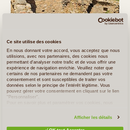
Ce site utilise des cookies
En nous donnant votre accord, vous acceptez que nous
©
utilisions, avec nos partenaires, des cookies nous
permettant d’analyser notre trafic et de vous offrir une
Jour 5
:
Le centre et l’ouest de Chios
expérience de navigation enrichie. Veuillez noter que
certains de nos partenaires ne demandent pas votre
Les paysages deviennent plus montagneux, mais les
consentement et sont susceptibles de traiter vos
routes sont très correctes, et les paysages
données selon le principe de l'intérêt légitime. Vous
méditerranéens superbes.
pouvez gérer votre consentement en cliquant sur le lien
"Personnaliser".
Commencer par la route des monastères, en visitant les
Pour en savoir plus et paramétrer vos cookies, nous
plus connus :
Aghios Marko
s,
Néa Moni
(bâti au XIème
vous invitons à consulter notre
politique en matière de
siècle !),
Aghios Panton
.
confidentialité et de cookies
.
Afficher les détails
Remontée ensuite vers le superbe village de
Volissos