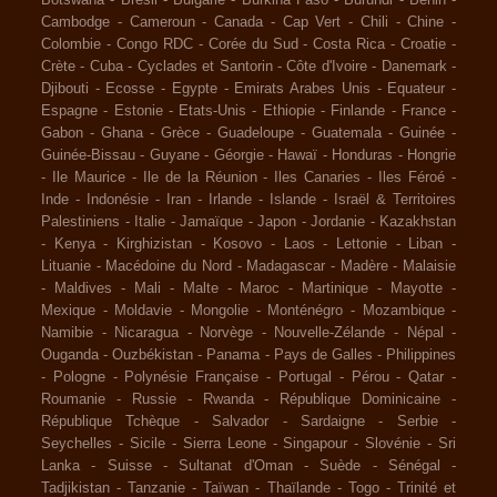
Botswana
-
Brésil
-
Bulgarie
-
Burkina Faso
-
Burundi
-
Bénin
-
Cambodge
-
Cameroun
-
Canada
-
Cap Vert
-
Chili
-
Chine
-
Colombie
-
Congo RDC
-
Corée du Sud
-
Costa Rica
-
Croatie
-
Crète
-
Cuba
-
Cyclades et Santorin
-
Côte d'Ivoire
-
Danemark
-
Djibouti
-
Ecosse
-
Egypte
-
Emirats Arabes Unis
-
Equateur
-
Espagne
-
Estonie
-
Etats-Unis
-
Ethiopie
-
Finlande
-
France
-
Gabon
-
Ghana
-
Grèce
-
Guadeloupe
-
Guatemala
-
Guinée
-
Guinée-Bissau
-
Guyane
-
Géorgie
-
Hawaï
-
Honduras
-
Hongrie
-
Ile Maurice
-
Ile de la Réunion
-
Iles Canaries
-
Iles Féroé
-
Inde
-
Indonésie
-
Iran
-
Irlande
-
Islande
-
Israël & Territoires
Palestiniens
-
Italie
-
Jamaïque
-
Japon
-
Jordanie
-
Kazakhstan
-
Kenya
-
Kirghizistan
-
Kosovo
-
Laos
-
Lettonie
-
Liban
-
Lituanie
-
Macédoine du Nord
-
Madagascar
-
Madère
-
Malaisie
-
Maldives
-
Mali
-
Malte
-
Maroc
-
Martinique
-
Mayotte
-
Mexique
-
Moldavie
-
Mongolie
-
Monténégro
-
Mozambique
-
Namibie
-
Nicaragua
-
Norvège
-
Nouvelle-Zélande
-
Népal
-
Ouganda
-
Ouzbékistan
-
Panama
-
Pays de Galles
-
Philippines
-
Pologne
-
Polynésie Française
-
Portugal
-
Pérou
-
Qatar
-
Roumanie
-
Russie
-
Rwanda
-
République Dominicaine
-
République Tchèque
-
Salvador
-
Sardaigne
-
Serbie
-
Seychelles
-
Sicile
-
Sierra Leone
-
Singapour
-
Slovénie
-
Sri
Lanka
-
Suisse
-
Sultanat d'Oman
-
Suède
-
Sénégal
-
Tadjikistan
-
Tanzanie
-
Taïwan
-
Thaïlande
-
Togo
-
Trinité et