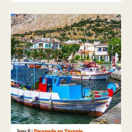
©
Jour 6
:
Escapade en Turquie