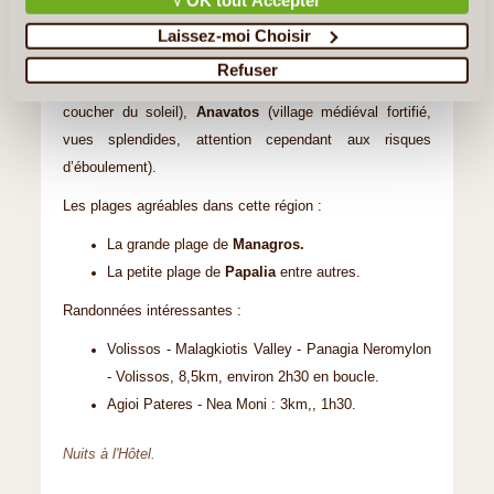
√ OK tout Accepter
dominé par son Kastro médiéval, en ne manquant pas les
pauses suivantes :
Laissez-moi Choisir
Avgonyma
(petit village adorable au bout duquel se
Refuser
trouve un paysage dominant la forêt et la mer, très beau
coucher du soleil),
Anavatos
(village médiéval fortifié,
vues splendides, attention cependant aux risques
d’éboulement).
Les plages agréables dans cette région :
La grande plage de
Managros.
La petite plage de
Papalia
entre autres.
Randonnées intéressantes :
Volissos - Malagkiotis Valley - Panagia Neromylon
- Volissos, 8,5km, environ 2h30 en boucle.
Agioi Pateres - Nea Moni : 3km,, 1h30.
Nuits à l'Hôtel.