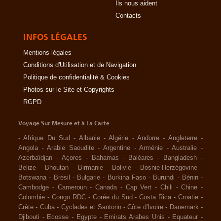
Ils nous aident
Contacts
INFOS LÉGALES
Mentions légales
Conditions d'Utilisation et de Navigation
Politique de confidentialité & Cookies
Photos sur le Site et Copyrights
RGPD
Voyage Sur Mesure et à La Carte
-
Afrique Du Sud
-
Albanie
-
Algérie
-
Andorre
-
Angleterre
-
Angola
-
Arabie Saoudite
-
Argentine
-
Arménie
-
Australie
-
Azerbaïdjan
-
Açores
-
Bahamas
-
Baléares
-
Bangladesh
-
Belize
-
Bhoutan
-
Birmanie
-
Bolivie
-
Bosnie-Herzégovine
-
Botswana
-
Brésil
-
Bulgarie
-
Burkina Faso
-
Burundi
-
Bénin
-
Cambodge
-
Cameroun
-
Canada
-
Cap Vert
-
Chili
-
Chine
-
Colombie
-
Congo RDC
-
Corée du Sud
-
Costa Rica
-
Croatie
-
Crète
-
Cuba
-
Cyclades et Santorin
-
Côte d'Ivoire
-
Danemark
-
Djibouti
-
Ecosse
-
Egypte
-
Emirats Arabes Unis
-
Equateur
-