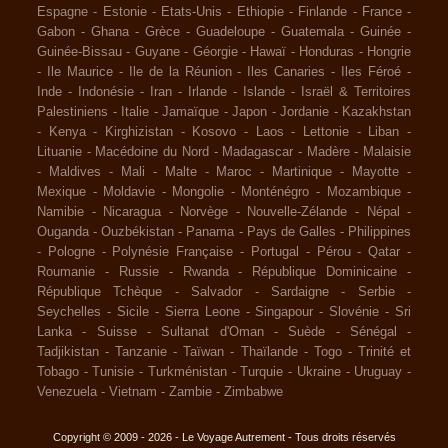
Espagne
-
Estonie
-
Etats-Unis
-
Ethiopie
-
Finlande
-
France
-
Gabon
-
Ghana
-
Grèce
-
Guadeloupe
-
Guatemala
-
Guinée
-
Guinée-Bissau
-
Guyane
-
Géorgie
-
Hawaï
-
Honduras
-
Hongrie
-
Ile Maurice
-
Ile de la Réunion
-
Iles Canaries
-
Iles Féroé
-
Inde
-
Indonésie
-
Iran
-
Irlande
-
Islande
-
Israël & Territoires
Palestiniens
-
Italie
-
Jamaïque
-
Japon
-
Jordanie
-
Kazakhstan
-
Kenya
-
Kirghizistan
-
Kosovo
-
Laos
-
Lettonie
-
Liban
-
Lituanie
-
Macédoine du Nord
-
Madagascar
-
Madère
-
Malaisie
-
Maldives
-
Mali
-
Malte
-
Maroc
-
Martinique
-
Mayotte
-
Mexique
-
Moldavie
-
Mongolie
-
Monténégro
-
Mozambique
-
Namibie
-
Nicaragua
-
Norvège
-
Nouvelle-Zélande
-
Népal
-
Ouganda
-
Ouzbékistan
-
Panama
-
Pays de Galles
-
Philippines
-
Pologne
-
Polynésie Française
-
Portugal
-
Pérou
-
Qatar
-
Roumanie
-
Russie
-
Rwanda
-
République Dominicaine
-
République Tchèque
-
Salvador
-
Sardaigne
-
Serbie
-
Seychelles
-
Sicile
-
Sierra Leone
-
Singapour
-
Slovénie
-
Sri
Lanka
-
Suisse
-
Sultanat d'Oman
-
Suède
-
Sénégal
-
Tadjikistan
-
Tanzanie
-
Taïwan
-
Thaïlande
-
Togo
-
Trinité et
Tobago
-
Tunisie
-
Turkménistan
-
Turquie
-
Ukraine
-
Uruguay
-
Venezuela
-
Vietnam
-
Zambie
-
Zimbabwe
Copyright © 2009 - 2026 - Le Voyage Autrement - Tous droits réservés