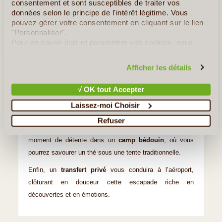
consentement et sont susceptibles de traiter vos
Découvrez la
diversité des boutiques de Doha
, entre
données selon le principe de l'intérêt légitime. Vous
pouvez gérer votre consentement en cliquant sur le lien
galeries de luxe et marchés traditionnels. Flânez dans les
"Personnaliser".
centres commerciaux prestigieux comme le
Villaggio
Pour en savoir plus et paramétrer vos cookies, nous
Mall
et le
Mall of Qatar
, où se côtoient marques
vous invitons à consulter notre
politique en matière de
internationales et boutiques exclusives.
confidentialité et de cookies
.
Afficher les détails
Pour une montée d’adrénaline inoubliable, aventurez-vous
√ OK tout Accepter
dans le désert qatari lors d’un
safari en 4x4
. Dévalez les
dunes ondoyantes avec un pilote expert, avant
Laissez-moi Choisir
d’atteindre l’incroyable
Inland Sea
, où le sable rencontre
Refuser
les eaux du Golfe. Terminez cette expédition par un
moment de détente dans un
camp bédouin
, où vous
pourrez savourer un thé sous une tente traditionnelle.
Enfin, un
transfert privé
vous conduira à l’aéroport,
clôturant en douceur cette escapade riche en
découvertes et en émotions.