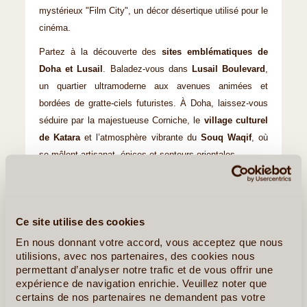
mystérieux "Film City", un décor désertique utilisé pour le
cinéma.
Partez à la découverte des
sites emblématiques de
Doha et Lusail
. Baladez-vous dans
Lusail Boulevard
,
un quartier ultramoderne aux avenues animées et
bordées de gratte-ciels futuristes. À Doha, laissez-vous
séduire par la majestueuse Corniche, le
village culturel
de Katara
et l’atmosphère vibrante du
Souq Waqif
, où
se mêlent artisanat, épices et senteurs orientales.
L’histoire du Qatar s’invite dans votre voyage avec la
visite du
fort de Zubarah
, classé au patrimoine mondial
de l’UNESCO. Ce site archéologique révèle les vestiges
Ce site utilise des cookies
d’une cité autrefois prospère, connue pour le commerce
En nous donnant votre accord, vous acceptez que nous
des perles. Profitez également d’une parenthèse hors du
utilisions, avec nos partenaires, des cookies nous
temps sur
l’île Pourpre
, un écrin naturel paisible propice
permettant d’analyser notre trafic et de vous offrir une
à la détente et à la contemplation.
expérience de navigation enrichie. Veuillez noter que
certains de nos partenaires ne demandent pas votre
Le shopping au Qatar est une expérience en soi.