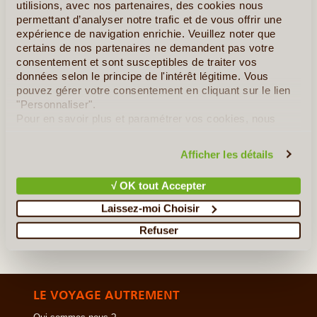
utilisions, avec nos partenaires, des cookies nous
programme unique vous invite à une découverte rythmée entre
permettant d’analyser notre trafic et de vous offrir une
séjours à terre et croisière en catamaran (...)
expérience de navigation enrichie. Veuillez noter que
certains de nos partenaires ne demandent pas votre
consentement et sont susceptibles de traiter vos
En détail
≻
données selon le principe de l'intérêt légitime. Vous
pouvez gérer votre consentement en cliquant sur le lien
Découverte de la Polynésie en Pensions de Famille
"Personnaliser".
Pour en savoir plus et paramétrer vos cookies, nous
Du Bleu Lagon de Moorea au Vert Sauvage des Marquises
vous invitons à consulter notre
politique en matière de
confidentialité et de cookies
.
Afficher les détails
9 Jours de Rêve en Polynésie Française
√ OK tout Accepter
»
Tous les circuits en Polynésie Française
Laissez-moi Choisir
Refuser
LE VOYAGE AUTREMENT