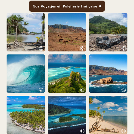
»
Nos Voyages en Polynésie Française
©
©
©
©
©
©
©
©
©