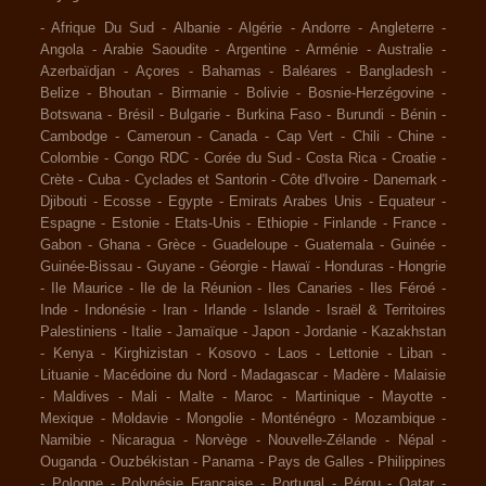
-
Afrique Du Sud
-
Albanie
-
Algérie
-
Andorre
-
Angleterre
-
Angola
-
Arabie Saoudite
-
Argentine
-
Arménie
-
Australie
-
Azerbaïdjan
-
Açores
-
Bahamas
-
Baléares
-
Bangladesh
-
Belize
-
Bhoutan
-
Birmanie
-
Bolivie
-
Bosnie-Herzégovine
-
Botswana
-
Brésil
-
Bulgarie
-
Burkina Faso
-
Burundi
-
Bénin
-
Cambodge
-
Cameroun
-
Canada
-
Cap Vert
-
Chili
-
Chine
-
Colombie
-
Congo RDC
-
Corée du Sud
-
Costa Rica
-
Croatie
-
Crète
-
Cuba
-
Cyclades et Santorin
-
Côte d'Ivoire
-
Danemark
-
Djibouti
-
Ecosse
-
Egypte
-
Emirats Arabes Unis
-
Equateur
-
Espagne
-
Estonie
-
Etats-Unis
-
Ethiopie
-
Finlande
-
France
-
Gabon
-
Ghana
-
Grèce
-
Guadeloupe
-
Guatemala
-
Guinée
-
Guinée-Bissau
-
Guyane
-
Géorgie
-
Hawaï
-
Honduras
-
Hongrie
-
Ile Maurice
-
Ile de la Réunion
-
Iles Canaries
-
Iles Féroé
-
Inde
-
Indonésie
-
Iran
-
Irlande
-
Islande
-
Israël & Territoires
Palestiniens
-
Italie
-
Jamaïque
-
Japon
-
Jordanie
-
Kazakhstan
-
Kenya
-
Kirghizistan
-
Kosovo
-
Laos
-
Lettonie
-
Liban
-
Lituanie
-
Macédoine du Nord
-
Madagascar
-
Madère
-
Malaisie
-
Maldives
-
Mali
-
Malte
-
Maroc
-
Martinique
-
Mayotte
-
Mexique
-
Moldavie
-
Mongolie
-
Monténégro
-
Mozambique
-
Namibie
-
Nicaragua
-
Norvège
-
Nouvelle-Zélande
-
Népal
-
Ouganda
-
Ouzbékistan
-
Panama
-
Pays de Galles
-
Philippines
-
Pologne
-
Polynésie Française
-
Portugal
-
Pérou
-
Qatar
-