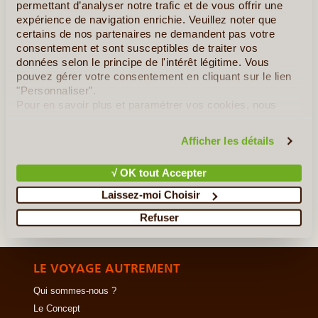
très belle capitale coloniale Georgetown, nous vous (...)
permettant d’analyser notre trafic et de vous offrir une
expérience de navigation enrichie. Veuillez noter que
certains de nos partenaires ne demandent pas votre
En détail
≻
consentement et sont susceptibles de traiter vos
données selon le principe de l'intérêt légitime. Vous
Découverte de la Malaisie Péninsulaire et les Iles de Perhentian
pouvez gérer votre consentement en cliquant sur le lien
"Personnaliser".
Nord-ouest de la Péninsule entre Culture et nature
Pour en savoir plus et paramétrer vos cookies, nous
vous invitons à consulter notre
politique en matière de
A la découverte de la Nature Sauvage de Bornéo
confidentialité et de cookies
.
Afficher les détails
»
Tous les circuits en Malaisie
√ OK tout Accepter
Laissez-moi Choisir
Refuser
LE VOYAGE AUTREMENT
Qui sommes-nous ?
Le Concept