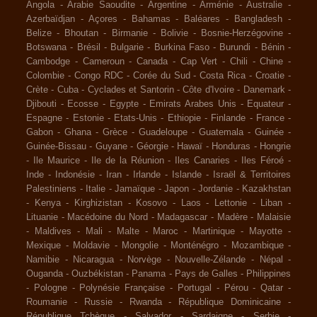
Angola
-
Arabie Saoudite
-
Argentine
-
Arménie
-
Australie
-
Azerbaïdjan
-
Açores
-
Bahamas
-
Baléares
-
Bangladesh
-
Belize
-
Bhoutan
-
Birmanie
-
Bolivie
-
Bosnie-Herzégovine
-
Botswana
-
Brésil
-
Bulgarie
-
Burkina Faso
-
Burundi
-
Bénin
-
Cambodge
-
Cameroun
-
Canada
-
Cap Vert
-
Chili
-
Chine
-
Colombie
-
Congo RDC
-
Corée du Sud
-
Costa Rica
-
Croatie
-
Crète
-
Cuba
-
Cyclades et Santorin
-
Côte d'Ivoire
-
Danemark
-
Djibouti
-
Ecosse
-
Egypte
-
Emirats Arabes Unis
-
Equateur
-
Espagne
-
Estonie
-
Etats-Unis
-
Ethiopie
-
Finlande
-
France
-
Gabon
-
Ghana
-
Grèce
-
Guadeloupe
-
Guatemala
-
Guinée
-
Guinée-Bissau
-
Guyane
-
Géorgie
-
Hawaï
-
Honduras
-
Hongrie
-
Ile Maurice
-
Ile de la Réunion
-
Iles Canaries
-
Iles Féroé
-
Inde
-
Indonésie
-
Iran
-
Irlande
-
Islande
-
Israël & Territoires
Palestiniens
-
Italie
-
Jamaïque
-
Japon
-
Jordanie
-
Kazakhstan
-
Kenya
-
Kirghizistan
-
Kosovo
-
Laos
-
Lettonie
-
Liban
-
Lituanie
-
Macédoine du Nord
-
Madagascar
-
Madère
-
Malaisie
-
Maldives
-
Mali
-
Malte
-
Maroc
-
Martinique
-
Mayotte
-
Mexique
-
Moldavie
-
Mongolie
-
Monténégro
-
Mozambique
-
Namibie
-
Nicaragua
-
Norvège
-
Nouvelle-Zélande
-
Népal
-
Ouganda
-
Ouzbékistan
-
Panama
-
Pays de Galles
-
Philippines
-
Pologne
-
Polynésie Française
-
Portugal
-
Pérou
-
Qatar
-
Roumanie
-
Russie
-
Rwanda
-
République Dominicaine
-
République Tchèque
-
Salvador
-
Sardaigne
-
Serbie
-