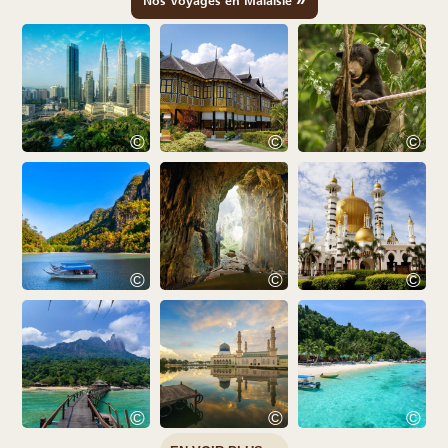
Nos Voyages en Malaisie
©
©
©
©
©
©
©
©
©