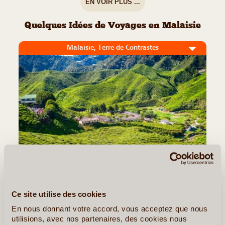
EN VOIR PLUS ...
Quelques Idées de Voyages en Malaisie
Malaisie, Terre de Contrastes
11J/10N
©
Ce site utilise des cookies
De Kuala Lumpur, la capitale de la Malaisie, jusqu’aux célèbres
plantations de thé des Cameron Highland en passant par l’île
En nous donnant votre accord, vous acceptez que nous
touristique, classée au patrimoine mondiale, de Penang avec sa
utilisions, avec nos partenaires, des cookies nous