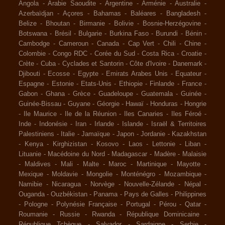
Angola
-
Arabie Saoudite
-
Argentine
-
Arménie
-
Australie
-
Azerbaïdjan
-
Açores
-
Bahamas
-
Baléares
-
Bangladesh
-
Belize
-
Bhoutan
-
Birmanie
-
Bolivie
-
Bosnie-Herzégovine
-
Botswana
-
Brésil
-
Bulgarie
-
Burkina Faso
-
Burundi
-
Bénin
-
Cambodge
-
Cameroun
-
Canada
-
Cap Vert
-
Chili
-
Chine
-
Colombie
-
Congo RDC
-
Corée du Sud
-
Costa Rica
-
Croatie
-
Crète
-
Cuba
-
Cyclades et Santorin
-
Côte d'Ivoire
-
Danemark
-
Djibouti
-
Ecosse
-
Egypte
-
Emirats Arabes Unis
-
Equateur
-
Espagne
-
Estonie
-
Etats-Unis
-
Ethiopie
-
Finlande
-
France
-
Gabon
-
Ghana
-
Grèce
-
Guadeloupe
-
Guatemala
-
Guinée
-
Guinée-Bissau
-
Guyane
-
Géorgie
-
Hawaï
-
Honduras
-
Hongrie
-
Ile Maurice
-
Ile de la Réunion
-
Iles Canaries
-
Iles Féroé
-
Inde
-
Indonésie
-
Iran
-
Irlande
-
Islande
-
Israël & Territoires
Palestiniens
-
Italie
-
Jamaïque
-
Japon
-
Jordanie
-
Kazakhstan
-
Kenya
-
Kirghizistan
-
Kosovo
-
Laos
-
Lettonie
-
Liban
-
Lituanie
-
Macédoine du Nord
-
Madagascar
-
Madère
-
Malaisie
-
Maldives
-
Mali
-
Malte
-
Maroc
-
Martinique
-
Mayotte
-
Mexique
-
Moldavie
-
Mongolie
-
Monténégro
-
Mozambique
-
Namibie
-
Nicaragua
-
Norvège
-
Nouvelle-Zélande
-
Népal
-
Ouganda
-
Ouzbékistan
-
Panama
-
Pays de Galles
-
Philippines
-
Pologne
-
Polynésie Française
-
Portugal
-
Pérou
-
Qatar
-
Roumanie
-
Russie
-
Rwanda
-
République Dominicaine
-
République Tchèque
-
Salvador
-
Sardaigne
-
Serbie
-