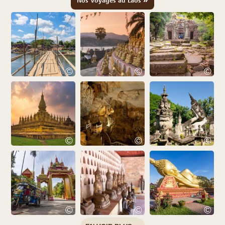
Nos Voyages au Laos
©
©
©
©
©
©
©
©
©