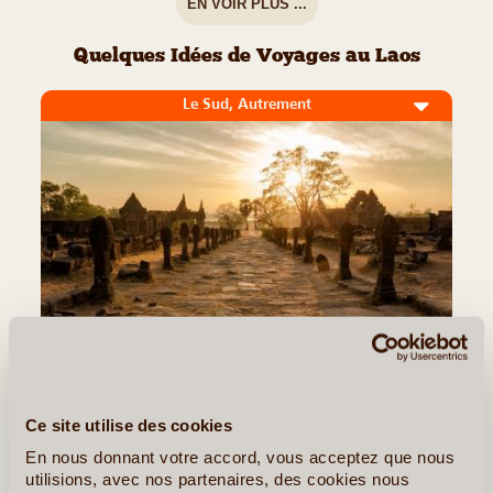
EN VOIR PLUS ...
Quelques Idées de Voyages au Laos
Le Sud, Autrement
5J/4N
©
Ce site utilise des cookies
Cet itinéraire de 5 jours sera parfait pour découvrir le Sud du
Laos après un voyage dans le nord ou en complément de la
En nous donnant votre accord, vous acceptez que nous
découverte d'autres pays d'Asie du Sud-Est. Visitez une région
utilisions, avec nos partenaires, des cookies nous