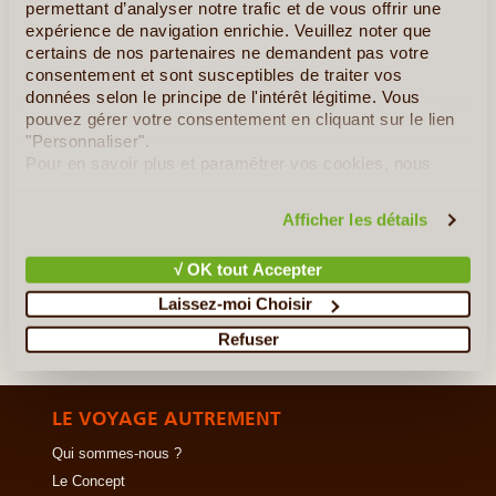
authentique et découvrez des paysages extrêmement (...)
permettant d’analyser notre trafic et de vous offrir une
expérience de navigation enrichie. Veuillez noter que
certains de nos partenaires ne demandent pas votre
En détail
≻
consentement et sont susceptibles de traiter vos
données selon le principe de l'intérêt légitime. Vous
Du Nord au Sud L'Essentiel du Laos
pouvez gérer votre consentement en cliquant sur le lien
"Personnaliser".
Circuit Laos, Pack Eté
Pour en savoir plus et paramétrer vos cookies, nous
vous invitons à consulter notre
politique en matière de
Vientiane, la boucle par le Nord
confidentialité et de cookies
.
Afficher les détails
»
Tous les circuits au Laos
√ OK tout Accepter
Laissez-moi Choisir
Refuser
LE VOYAGE AUTREMENT
Qui sommes-nous ?
Le Concept