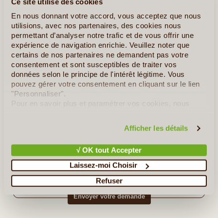
Ce site utilise des cookies
En nous donnant votre accord, vous acceptez que nous
utilisions, avec nos partenaires, des cookies nous
permettant d’analyser notre trafic et de vous offrir une
expérience de navigation enrichie. Veuillez noter que
certains de nos partenaires ne demandent pas votre
Soyez le plus précis possible. Indiquez-nous tous les
consentement et sont susceptibles de traiter vos
éléments qui pourraient nous aider à vous proposer un
données selon le principe de l'intérêt légitime. Vous
devis au plus près de votre attente.
pouvez gérer votre consentement en cliquant sur le lien
"Personnaliser".
Abonnement à la Newsletter du "Voyage
Pour en savoir plus et paramétrer vos cookies, nous
Autrement.com" ?
*
vous invitons à consulter notre
politique en matière de
Oui
Non
confidentialité et de cookies
.
(tous nos bons plans)
Afficher les détails
√ OK tout Accepter
Laissez-moi Choisir
Refuser