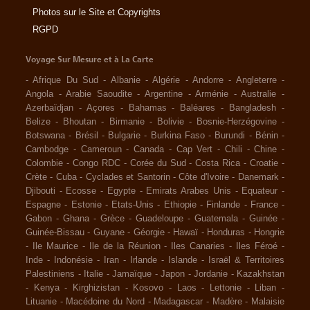
Photos sur le Site et Copyrights
RGPD
Voyage Sur Mesure et à La Carte
-
Afrique Du Sud
-
Albanie
-
Algérie
-
Andorre
-
Angleterre
-
Angola
-
Arabie Saoudite
-
Argentine
-
Arménie
-
Australie
-
Azerbaïdjan
-
Açores
-
Bahamas
-
Baléares
-
Bangladesh
-
Belize
-
Bhoutan
-
Birmanie
-
Bolivie
-
Bosnie-Herzégovine
-
Botswana
-
Brésil
-
Bulgarie
-
Burkina Faso
-
Burundi
-
Bénin
-
Cambodge
-
Cameroun
-
Canada
-
Cap Vert
-
Chili
-
Chine
-
Colombie
-
Congo RDC
-
Corée du Sud
-
Costa Rica
-
Croatie
-
Crète
-
Cuba
-
Cyclades et Santorin
-
Côte d'Ivoire
-
Danemark
-
Djibouti
-
Ecosse
-
Egypte
-
Emirats Arabes Unis
-
Equateur
-
Espagne
-
Estonie
-
Etats-Unis
-
Ethiopie
-
Finlande
-
France
-
Gabon
-
Ghana
-
Grèce
-
Guadeloupe
-
Guatemala
-
Guinée
-
Guinée-Bissau
-
Guyane
-
Géorgie
-
Hawaï
-
Honduras
-
Hongrie
-
Ile Maurice
-
Ile de la Réunion
-
Iles Canaries
-
Iles Féroé
-
Inde
-
Indonésie
-
Iran
-
Irlande
-
Islande
-
Israël & Territoires
Palestiniens
-
Italie
-
Jamaïque
-
Japon
-
Jordanie
-
Kazakhstan
-
Kenya
-
Kirghizistan
-
Kosovo
-
Laos
-
Lettonie
-
Liban
-
Lituanie
-
Macédoine du Nord
-
Madagascar
-
Madère
-
Malaisie