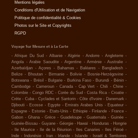
Mentions légales
Conditions d'Utilisation et de Navigation
Politique de confidentialité & Cookies
Photos sur le Site et Copyrights
RGPD
Voyage Sur Mesure et à La Carte
-
Afrique Du Sud
-
Albanie
-
Algérie
-
Andorre
-
Angleterre
-
Angola
-
Arabie Saoudite
-
Argentine
-
Arménie
-
Australie
-
Azerbaïdjan
-
Açores
-
Bahamas
-
Baléares
-
Bangladesh
-
Belize
-
Bhoutan
-
Birmanie
-
Bolivie
-
Bosnie-Herzégovine
-
Botswana
-
Brésil
-
Bulgarie
-
Burkina Faso
-
Burundi
-
Bénin
-
Cambodge
-
Cameroun
-
Canada
-
Cap Vert
-
Chili
-
Chine
-
Colombie
-
Congo RDC
-
Corée du Sud
-
Costa Rica
-
Croatie
-
Crète
-
Cuba
-
Cyclades et Santorin
-
Côte d'Ivoire
-
Danemark
-
Djibouti
-
Ecosse
-
Egypte
-
Emirats Arabes Unis
-
Equateur
-
Espagne
-
Estonie
-
Etats-Unis
-
Ethiopie
-
Finlande
-
France
-
Gabon
-
Ghana
-
Grèce
-
Guadeloupe
-
Guatemala
-
Guinée
-
Guinée-Bissau
-
Guyane
-
Géorgie
-
Hawaï
-
Honduras
-
Hongrie
-
Ile Maurice
-
Ile de la Réunion
-
Iles Canaries
-
Iles Féroé
-
Inde
-
Indonésie
-
Iran
-
Irlande
-
Islande
-
Israël & Territoires