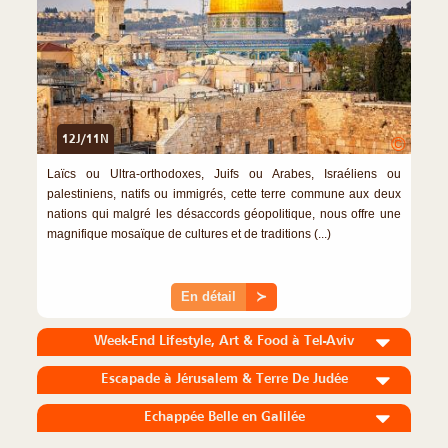
12J/11N
©
Laïcs ou Ultra-orthodoxes, Juifs ou Arabes, Israéliens ou
palestiniens, natifs ou immigrés, cette terre commune aux deux
nations qui malgré les désaccords géopolitique, nous offre une
magnifique mosaïque de cultures et de traditions (...)
En détail
≻
Week-End Lifestyle, Art & Food à Tel-Aviv
Escapade à Jérusalem & Terre De Judée
Echappée Belle en Galilée