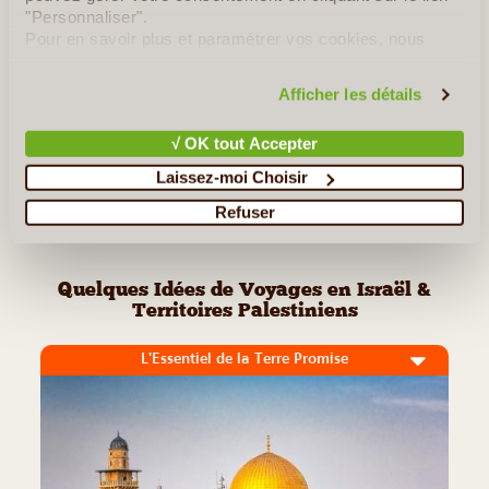
"Personnaliser".
Pour en savoir plus et paramétrer vos cookies, nous
Lire la suite
≻
vous invitons à consulter notre
politique en matière de
confidentialité et de cookies
.
Afficher les détails
Jéricho
√ OK tout Accepter
Bethléem
Laissez-moi Choisir
<< Retour aux Incontournables de Israël &
Refuser
Territoires Palestiniens
Quelques Idées de Voyages en Israël &
Territoires Palestiniens
L'Essentiel de la Terre Promise