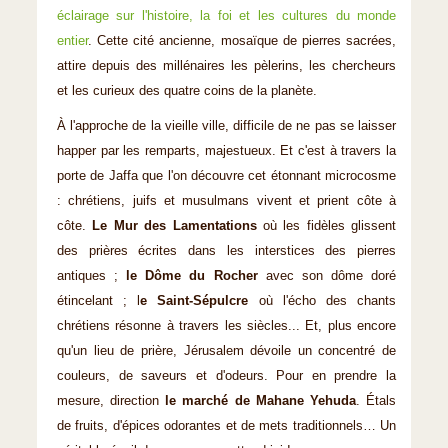
éclairage sur l'histoire, la foi et les cultures du monde
entier
. Cette cité ancienne, mosaïque de pierres sacrées,
attire depuis des millénaires les pèlerins, les chercheurs
et les curieux des quatre coins de la planète.
À l'approche de la vieille ville, difficile de ne pas se laisser
happer par les remparts, majestueux. Et c'est à travers la
porte de Jaffa que l'on découvre cet étonnant microcosme
: chrétiens, juifs et musulmans vivent et prient côte à
côte.
Le Mur des Lamentations
où les fidèles glissent
des prières écrites dans les interstices des pierres
antiques ;
le Dôme du Rocher
avec son dôme doré
étincelant ; l
e Saint-Sépulcre
où l'écho des chants
chrétiens résonne à travers les siècles... Et, plus encore
qu'un lieu de prière, Jérusalem dévoile un concentré de
couleurs, de saveurs et d'odeurs. Pour en prendre la
mesure, direction
le marché de Mahane Yehuda
. Étals
de fruits, d'épices odorantes et de mets traditionnels… Un