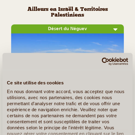
Ailleurs en Israël & Territoires
Palestiniens
Désert du Néguev
Ce site utilise des cookies
En nous donnant votre accord, vous acceptez que nous
utilisions, avec nos partenaires, des cookies nous
©
permettant d’analyser notre trafic et de vous offrir une
Vaste étendue de sable et de roches, le désert du Néguev
expérience de navigation enrichie. Veuillez noter que
certains de nos partenaires ne demandent pas votre
s'étire sur plus de la moitié du territoire israélien et dévoile un
consentement et sont susceptibles de traiter vos
panorama à la fois austère et magnifique. Sa beauté réside
données selon le principe de l'intérêt légitime. Vous
dans sa simplicité, dans ses teintes ocres qui (...)
pouvez gérer votre consentement en cliquant sur le lien