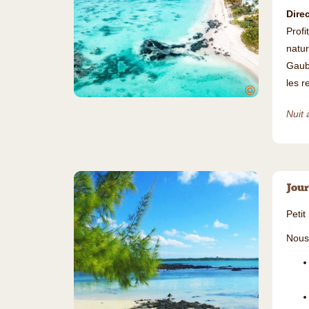
Dire
Profi
natur
Gaube
les r
©
Nuit 
Jour
Petit
Nous