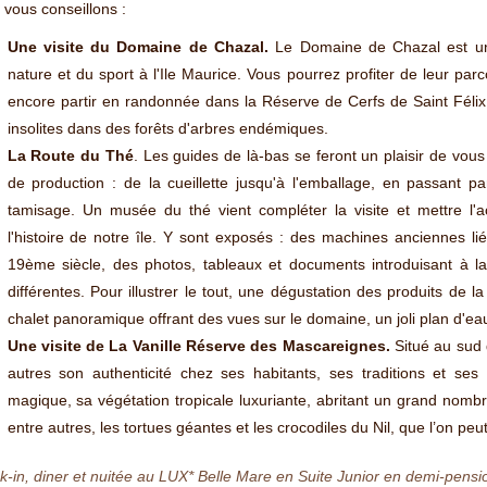
vous conseillons :
Une visite du Domaine de Chazal.
Le Domaine de Chazal est un 
nature et du sport à l'Ile Maurice. Vous pourrez profiter de leur pa
encore partir en randonnée dans la Réserve de Cerfs de Saint Féli
insolites dans des forêts d'arbres endémiques.
La Route du Thé
. Les guides de là-bas se feront un plaisir de vous
de production : de la cueillette jusqu'à l'emballage, en passant par
tamisage. Un musée du thé vient compléter la visite et mettre l'ac
l'histoire de notre île. Y sont exposés : des machines anciennes li
19ème siècle, des photos, tableaux et documents introduisant à la
différentes. Pour illustrer le tout, une dégustation des produits d
chalet panoramique offrant des vues sur le domaine, un joli plan d'eau 
Une visite de La Vanille Réserve des Mascareignes.
Situé au sud d
autres son authenticité chez ses habitants, ses traditions et se
magique, sa végétation tropicale luxuriante, abritant un grand nomb
entre autres, les tortues géantes et les crocodiles du Nil, que l’on p
-in, diner et nuitée au LUX* Belle Mare en Suite Junior en demi-pensi