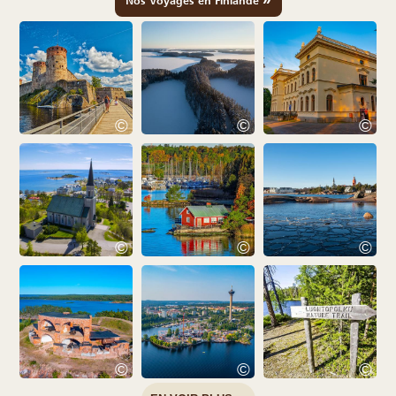
Nos Voyages en Finlande
©
©
©
©
©
©
©
©
©