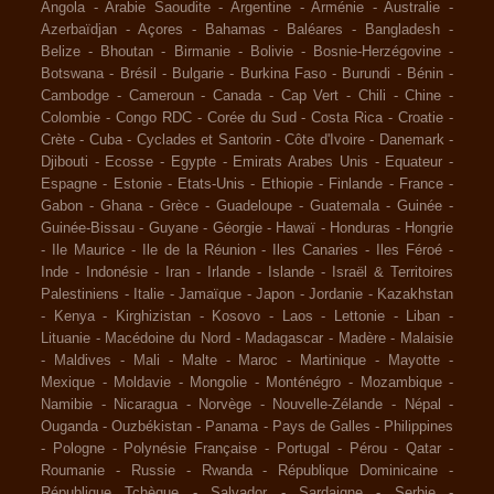
Angola
-
Arabie Saoudite
-
Argentine
-
Arménie
-
Australie
-
Azerbaïdjan
-
Açores
-
Bahamas
-
Baléares
-
Bangladesh
-
Belize
-
Bhoutan
-
Birmanie
-
Bolivie
-
Bosnie-Herzégovine
-
Botswana
-
Brésil
-
Bulgarie
-
Burkina Faso
-
Burundi
-
Bénin
-
Cambodge
-
Cameroun
-
Canada
-
Cap Vert
-
Chili
-
Chine
-
Colombie
-
Congo RDC
-
Corée du Sud
-
Costa Rica
-
Croatie
-
Crète
-
Cuba
-
Cyclades et Santorin
-
Côte d'Ivoire
-
Danemark
-
Djibouti
-
Ecosse
-
Egypte
-
Emirats Arabes Unis
-
Equateur
-
Espagne
-
Estonie
-
Etats-Unis
-
Ethiopie
-
Finlande
-
France
-
Gabon
-
Ghana
-
Grèce
-
Guadeloupe
-
Guatemala
-
Guinée
-
Guinée-Bissau
-
Guyane
-
Géorgie
-
Hawaï
-
Honduras
-
Hongrie
-
Ile Maurice
-
Ile de la Réunion
-
Iles Canaries
-
Iles Féroé
-
Inde
-
Indonésie
-
Iran
-
Irlande
-
Islande
-
Israël & Territoires
Palestiniens
-
Italie
-
Jamaïque
-
Japon
-
Jordanie
-
Kazakhstan
-
Kenya
-
Kirghizistan
-
Kosovo
-
Laos
-
Lettonie
-
Liban
-
Lituanie
-
Macédoine du Nord
-
Madagascar
-
Madère
-
Malaisie
-
Maldives
-
Mali
-
Malte
-
Maroc
-
Martinique
-
Mayotte
-
Mexique
-
Moldavie
-
Mongolie
-
Monténégro
-
Mozambique
-
Namibie
-
Nicaragua
-
Norvège
-
Nouvelle-Zélande
-
Népal
-
Ouganda
-
Ouzbékistan
-
Panama
-
Pays de Galles
-
Philippines
-
Pologne
-
Polynésie Française
-
Portugal
-
Pérou
-
Qatar
-
Roumanie
-
Russie
-
Rwanda
-
République Dominicaine
-
République Tchèque
-
Salvador
-
Sardaigne
-
Serbie
-