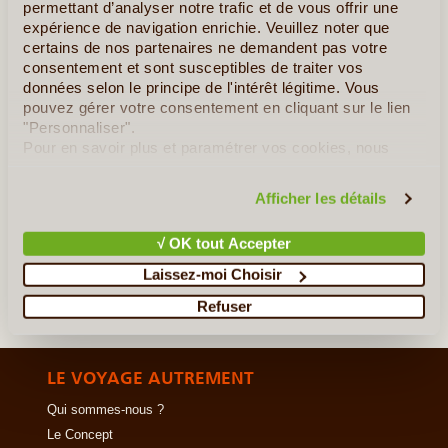
qualité, des activités variées, de la bonne (...)
permettant d’analyser notre trafic et de vous offrir une
expérience de navigation enrichie. Veuillez noter que
certains de nos partenaires ne demandent pas votre
En détail
≻
consentement et sont susceptibles de traiter vos
données selon le principe de l'intérêt légitime. Vous
Le Pays des Mille Lacs
pouvez gérer votre consentement en cliquant sur le lien
"Personnaliser".
La Laponie Flamboyante
Pour en savoir plus et paramétrer vos cookies, nous
vous invitons à consulter notre
politique en matière de
Lumières Boréales et Aventures Arctiques
confidentialité et de cookies
.
Afficher les détails
»
Tous les circuits en Finlande
√ OK tout Accepter
Laissez-moi Choisir
Refuser
LE VOYAGE AUTREMENT
Qui sommes-nous ?
Le Concept