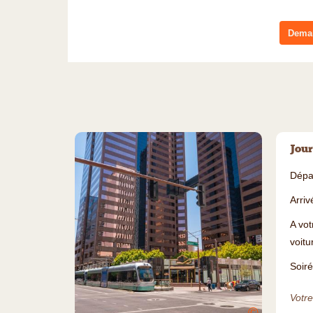
Deman
Jour
Dépar
Arriv
A vot
voitu
Soiré
Votre
©