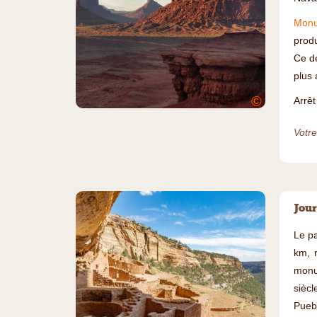
Monu
prod
Ce dé
plus 
©
Arrê
Votre
Jour
Le pa
km, 
monum
siècl
Pueb