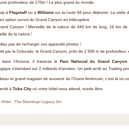
 une profondeur de 170m ! Le plus grand du monde.
top à
Flagstaff
ou à
Williams
sur la route 66 pour déjeuner. La visite
en option survol du Grand Canyon en hélicoptère.
rand Canyon ! Merveille de la nature de 440 km de long, 16 km de 
ille de la nature !
liez pas de recharger vos appareils photos !.
té par le Colorado, le Grand Canyon, près de 1 500 m de profondeur, e
é dans l'Arizona, il traverse le
Parc National du Grand Canyon
gique s'étendant sur 2 milliards d'années. Un petit arrêt au Trading p
beau et grand magasin de souvenir de l’Ouest Américain, c’est là où v
arrêt à
Tuba City
où votre hôtel vous attend, soirée libre.
 Hôtel : The Moenkopi Legacy Inn