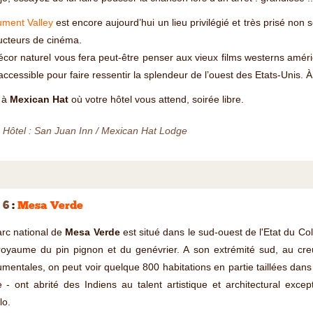
ment Valley
est encore aujourd’hui un lieu privilégié et très prisé non
ucteurs de cinéma.
cor naturel vous fera peut-être penser aux vieux films westerns améri
accessible pour faire ressentir la splendeur de l’ouest des Etats-Unis.
t à
Mexican Hat
où votre hôtel vous attend, soirée libre.
 Hôtel : San Juan Inn / Mexican Hat Lodge
 6
:
Mesa Verde
rc national de
Mesa Verde
est situé dans le sud-ouest de l'Etat du C
royaume du pin pignon et du genévrier. A son extrémité sud, au cre
entales, on peut voir quelque 800 habitations en partie taillées dans 
e - ont abrité des Indiens au talent artistique et architectural exc
lo.