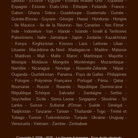
Djibouti
-
Ecosse
-
Egypte
-
Emirats Arabes Unis
-
Equateur
-
Espagne
-
Estonie
-
Etats-Unis
-
Ethiopie
-
Finlande
-
France
-
Gabon
-
Ghana
-
Grèce
-
Guadeloupe
-
Guatemala
-
Guinée
-
Guinée-Bissau
-
Guyane
-
Géorgie
-
Hawaï
-
Honduras
-
Hongrie
-
Ile Maurice
-
Ile de la Réunion
-
Iles Canaries
-
Iles Féroé
-
Inde
-
Indonésie
-
Iran
-
Irlande
-
Islande
-
Israël & Territoires
Palestiniens
-
Italie
-
Jamaïque
-
Japon
-
Jordanie
-
Kazakhstan
-
Kenya
-
Kirghizistan
-
Kosovo
-
Laos
-
Lettonie
-
Liban
-
Lituanie
-
Macédoine du Nord
-
Madagascar
-
Madère
-
Malaisie
-
Maldives
-
Mali
-
Malte
-
Maroc
-
Martinique
-
Mayotte
-
Mexique
-
Moldavie
-
Mongolie
-
Monténégro
-
Mozambique
-
Namibie
-
Nicaragua
-
Norvège
-
Nouvelle-Zélande
-
Népal
-
Ouganda
-
Ouzbékistan
-
Panama
-
Pays de Galles
-
Philippines
-
Pologne
-
Polynésie Française
-
Portugal
-
Pérou
-
Qatar
-
Roumanie
-
Russie
-
Rwanda
-
République Dominicaine
-
République Tchèque
-
Salvador
-
Sardaigne
-
Serbie
-
Seychelles
-
Sicile
-
Sierra Leone
-
Singapour
-
Slovénie
-
Sri
Lanka
-
Suisse
-
Sultanat d'Oman
-
Suède
-
Sénégal
-
Tadjikistan
-
Tanzanie
-
Taïwan
-
Thaïlande
-
Togo
-
Trinité et
Tobago
-
Tunisie
-
Turkménistan
-
Turquie
-
Ukraine
-
Uruguay
-
Venezuela
-
Vietnam
-
Zambie
-
Zimbabwe
Copyright © 2009 - 2026 - Le Voyage Autrement - Tous droits réservés