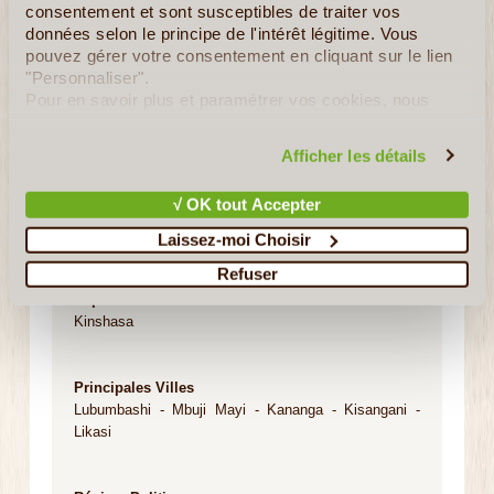
consentement et sont susceptibles de traiter vos
données selon le principe de l'intérêt légitime. Vous
pouvez gérer votre consentement en cliquant sur le lien
"Personnaliser".
Pour en savoir plus et paramétrer vos cookies, nous
vous invitons à consulter notre
politique en matière de
confidentialité et de cookies
.
Afficher les détails
√ OK tout Accepter
Nom Officiel
République démocratique du Congo
Laissez-moi Choisir
Refuser
Capitale
Kinshasa
Principales Villes
Lubumbashi - Mbuji Mayi - Kananga - Kisangani -
Likasi