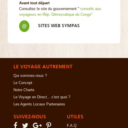
Avant tout départ
Consultez le site du gouvernement "
conseils aux
voyageurs en Rép. Démocratique du Congo"
SITES WEB SYMPAS
@
LE VOYAGE AUTREMENT
Qui sommes-nous ?
Le Concept
Notre Charte
Le Voyage en Direct... c'est quoi ?
Les Agents Locaux Partenaires
SUIVEZ-NOUS
UTILES
F.A.Q