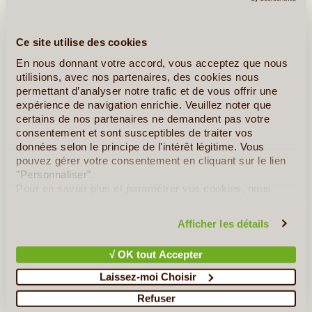
Ce site utilise des cookies
En nous donnant votre accord, vous acceptez que nous
utilisions, avec nos partenaires, des cookies nous
permettant d’analyser notre trafic et de vous offrir une
expérience de navigation enrichie. Veuillez noter que
14J/13N
©
certains de nos partenaires ne demandent pas votre
consentement et sont susceptibles de traiter vos
Découvrez le Brésil en famille grâce à cet itinéraire spécialement
données selon le principe de l'intérêt légitime. Vous
aménagé pour les enfants. Dès le début de l'aventure, vous êtes
pouvez gérer votre consentement en cliquant sur le lien
immergés au cœur de la forêt amazonienne. Petits et grands
"Personnaliser".
adoreront séjourner dans un petit lodge (...)
Pour en savoir plus et paramétrer vos cookies, nous
vous invitons à consulter notre
politique en matière de
confidentialité et de cookies
.
En détail
≻
Afficher les détails
Les Inconcontournables du Brésil
√ OK tout Accepter
Laissez-moi Choisir
La Route des Émotions en Famille
Refuser
Le Nordeste en mode trek