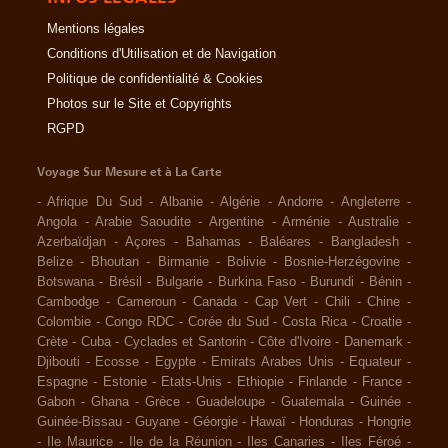
Mentions légales
Conditions d'Utilisation et de Navigation
Politique de confidentialité & Cookies
Photos sur le Site et Copyrights
RGPD
Voyage Sur Mesure et à La Carte
-
Afrique Du Sud
-
Albanie
-
Algérie
-
Andorre
-
Angleterre
-
Angola
-
Arabie Saoudite
-
Argentine
-
Arménie
-
Australie
-
Azerbaïdjan
-
Açores
-
Bahamas
-
Baléares
-
Bangladesh
-
Belize
-
Bhoutan
-
Birmanie
-
Bolivie
-
Bosnie-Herzégovine
-
Botswana
-
Brésil
-
Bulgarie
-
Burkina Faso
-
Burundi
-
Bénin
-
Cambodge
-
Cameroun
-
Canada
-
Cap Vert
-
Chili
-
Chine
-
Colombie
-
Congo RDC
-
Corée du Sud
-
Costa Rica
-
Croatie
-
Crète
-
Cuba
-
Cyclades et Santorin
-
Côte d'Ivoire
-
Danemark
-
Djibouti
-
Ecosse
-
Egypte
-
Emirats Arabes Unis
-
Equateur
-
Espagne
-
Estonie
-
Etats-Unis
-
Ethiopie
-
Finlande
-
France
-
Gabon
-
Ghana
-
Grèce
-
Guadeloupe
-
Guatemala
-
Guinée
-
Guinée-Bissau
-
Guyane
-
Géorgie
-
Hawaï
-
Honduras
-
Hongrie
-
Ile Maurice
-
Ile de la Réunion
-
Iles Canaries
-
Iles Féroé
-