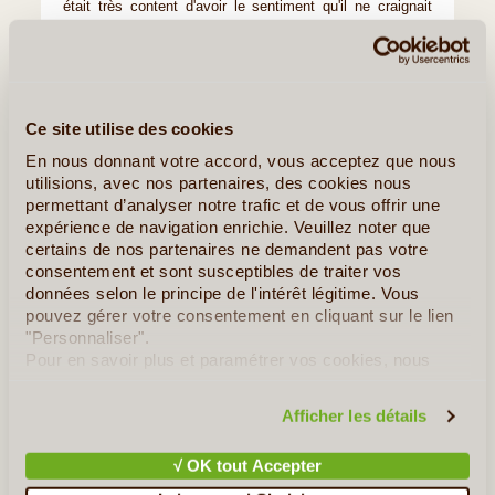
était très content d'avoir le sentiment qu'il ne craignait
pas grand chose au vu des conditions de circulation... Et
on a apprécié à plusieurs reprises que ce soit un 4x4....
- livré sans roue de secours, avec niveau de
carburant sur la réserve...
Ce site utilise des cookies
En nous donnant votre accord, vous acceptez que nous
utilisions, avec nos partenaires, des cookies nous
Encore nos excuses pour le retard.
permettant d’analyser notre trafic et de vous offrir une
expérience de navigation enrichie. Veuillez noter que
Bien à vous.
certains de nos partenaires ne demandent pas votre
consentement et sont susceptibles de traiter vos
Patrick M.
données selon le principe de l'intérêt légitime. Vous
pouvez gérer votre consentement en cliquant sur le lien
"Personnaliser".
Circuit proposé par
Pour en savoir plus et paramétrer vos cookies, nous
Breathe in Travel - Albanie
vous invitons à consulter notre
politique en matière de
confidentialité et de cookies
.
Afficher les détails
Quelques Idées de Voyages en Albanie
√ OK tout Accepter