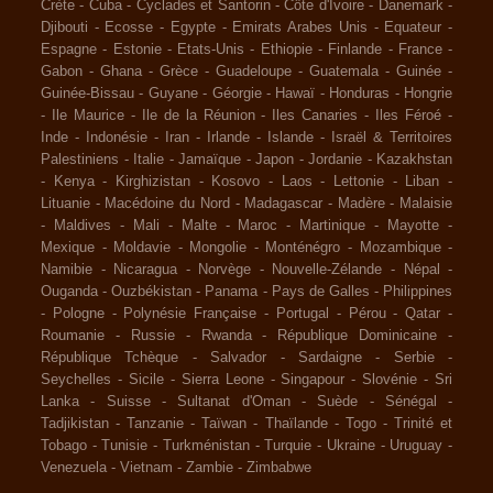
Crète
-
Cuba
-
Cyclades et Santorin
-
Côte d'Ivoire
-
Danemark
-
Djibouti
-
Ecosse
-
Egypte
-
Emirats Arabes Unis
-
Equateur
-
Espagne
-
Estonie
-
Etats-Unis
-
Ethiopie
-
Finlande
-
France
-
Gabon
-
Ghana
-
Grèce
-
Guadeloupe
-
Guatemala
-
Guinée
-
Guinée-Bissau
-
Guyane
-
Géorgie
-
Hawaï
-
Honduras
-
Hongrie
-
Ile Maurice
-
Ile de la Réunion
-
Iles Canaries
-
Iles Féroé
-
Inde
-
Indonésie
-
Iran
-
Irlande
-
Islande
-
Israël & Territoires
Palestiniens
-
Italie
-
Jamaïque
-
Japon
-
Jordanie
-
Kazakhstan
-
Kenya
-
Kirghizistan
-
Kosovo
-
Laos
-
Lettonie
-
Liban
-
Lituanie
-
Macédoine du Nord
-
Madagascar
-
Madère
-
Malaisie
-
Maldives
-
Mali
-
Malte
-
Maroc
-
Martinique
-
Mayotte
-
Mexique
-
Moldavie
-
Mongolie
-
Monténégro
-
Mozambique
-
Namibie
-
Nicaragua
-
Norvège
-
Nouvelle-Zélande
-
Népal
-
Ouganda
-
Ouzbékistan
-
Panama
-
Pays de Galles
-
Philippines
-
Pologne
-
Polynésie Française
-
Portugal
-
Pérou
-
Qatar
-
Roumanie
-
Russie
-
Rwanda
-
République Dominicaine
-
République Tchèque
-
Salvador
-
Sardaigne
-
Serbie
-
Seychelles
-
Sicile
-
Sierra Leone
-
Singapour
-
Slovénie
-
Sri
Lanka
-
Suisse
-
Sultanat d'Oman
-
Suède
-
Sénégal
-
Tadjikistan
-
Tanzanie
-
Taïwan
-
Thaïlande
-
Togo
-
Trinité et
Tobago
-
Tunisie
-
Turkménistan
-
Turquie
-
Ukraine
-
Uruguay
-
Venezuela
-
Vietnam
-
Zambie
-
Zimbabwe