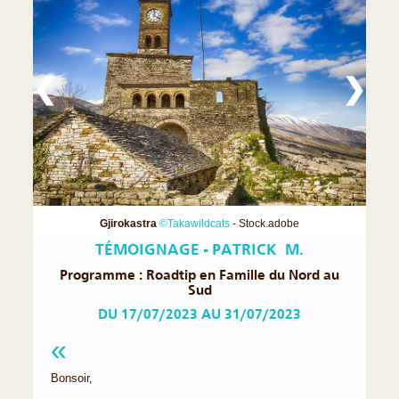
❮
❯
Gjirokastra
©Takawildcats
- Stock.adobe
TÉMOIGNAGE - PATRICK M.
Programme : Roadtip en Famille du Nord au
Sud
DU 17/07/2023 AU 31/07/2023
‌Bonsoir,