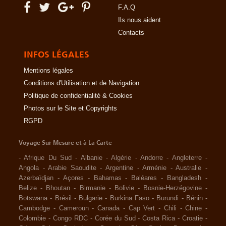
F.A.Q
Ils nous aident
Contacts
INFOS LÉGALES
Mentions légales
Conditions d'Utilisation et de Navigation
Politique de confidentialité & Cookies
Photos sur le Site et Copyrights
RGPD
Voyage Sur Mesure et à La Carte
-
Afrique Du Sud
-
Albanie
-
Algérie
-
Andorre
-
Angleterre
-
Angola
-
Arabie Saoudite
-
Argentine
-
Arménie
-
Australie
-
Azerbaïdjan
-
Açores
-
Bahamas
-
Baléares
-
Bangladesh
-
Belize
-
Bhoutan
-
Birmanie
-
Bolivie
-
Bosnie-Herzégovine
-
Botswana
-
Brésil
-
Bulgarie
-
Burkina Faso
-
Burundi
-
Bénin
-
Cambodge
-
Cameroun
-
Canada
-
Cap Vert
-
Chili
-
Chine
-
Colombie
-
Congo RDC
-
Corée du Sud
-
Costa Rica
-
Croatie
-