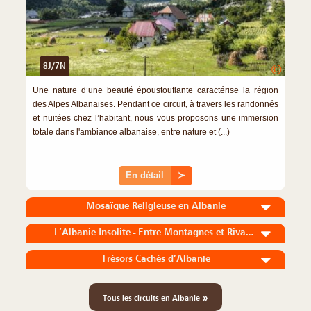
8J/7N
©
Une nature d’une beauté époustouflante caractérise la région
des Alpes Albanaises. Pendant ce circuit, à travers les randonnés
et nuitées chez l’habitant, nous vous proposons une immersion
totale dans l'ambiance albanaise, entre nature et (...)
En détail
≻
Mosaïque Religieuse en Albanie
L’Albanie Insolite - Entre Montagnes et Rivages
Trésors Cachés d’Albanie
»
Tous les circuits en Albanie