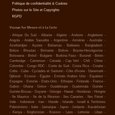
Politique de confidentialité & Cookies
Photos sur le Site et Copyrights
RGPD
Voyage Sur Mesure et à La Carte
-
Afrique Du Sud
-
Albanie
-
Algérie
-
Andorre
-
Angleterre
-
Angola
-
Arabie Saoudite
-
Argentine
-
Arménie
-
Australie
-
Azerbaïdjan
-
Açores
-
Bahamas
-
Baléares
-
Bangladesh
-
Belize
-
Bhoutan
-
Birmanie
-
Bolivie
-
Bosnie-Herzégovine
-
Botswana
-
Brésil
-
Bulgarie
-
Burkina Faso
-
Burundi
-
Bénin
-
Cambodge
-
Cameroun
-
Canada
-
Cap Vert
-
Chili
-
Chine
-
Colombie
-
Congo RDC
-
Corée du Sud
-
Costa Rica
-
Croatie
-
Crète
-
Cuba
-
Cyclades et Santorin
-
Côte d'Ivoire
-
Danemark
-
Djibouti
-
Ecosse
-
Egypte
-
Emirats Arabes Unis
-
Equateur
-
Espagne
-
Estonie
-
Etats-Unis
-
Ethiopie
-
Finlande
-
France
-
Gabon
-
Ghana
-
Grèce
-
Guadeloupe
-
Guatemala
-
Guinée
-
Guinée-Bissau
-
Guyane
-
Géorgie
-
Hawaï
-
Honduras
-
Hongrie
-
Ile Maurice
-
Ile de la Réunion
-
Iles Canaries
-
Iles Féroé
-
Inde
-
Indonésie
-
Iran
-
Irlande
-
Islande
-
Israël & Territoires
Palestiniens
-
Italie
-
Jamaïque
-
Japon
-
Jordanie
-
Kazakhstan
-
Kenya
-
Kirghizistan
-
Kosovo
-
Laos
-
Lettonie
-
Liban
-