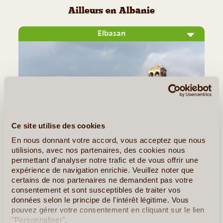
Ailleurs en Albanie
Elbasan
Ce site utilise des cookies
En nous donnant votre accord, vous acceptez que nous
©
utilisions, avec nos partenaires, des cookies nous
permettant d’analyser notre trafic et de vous offrir une
L'histoire du château d'Elbasan Bien que la ville ait eu une
expérience de navigation enrichie. Veuillez noter que
importance certaine à l'époque romaine, il ne demeure guère
certains de nos partenaires ne demandent pas votre
consentement et sont susceptibles de traiter vos
de vestiges de ce passé antique : les invasions barbares ont
données selon le principe de l'intérêt légitime. Vous
effacé toute trace de cette époque. Ce sont les Ottomans
pouvez gérer votre consentement en cliquant sur le lien
qui (...)
"Personnaliser".