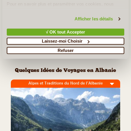
Pour en savoir plus et paramétrer vos cookies, nous
vous invitons à consulter notre
politique en matière de
Lire la suite
≻
confidentialité et de cookies
.
Afficher les détails
Gjirokastra
√ OK tout Accepter
Le Lac d'Ohrid
Laissez-moi Choisir
Refuser
<< Retour aux Incontournables de l' Albanie
Quelques Idées de Voyages en Albanie
Alpes et Traditions du Nord de l’Albanie