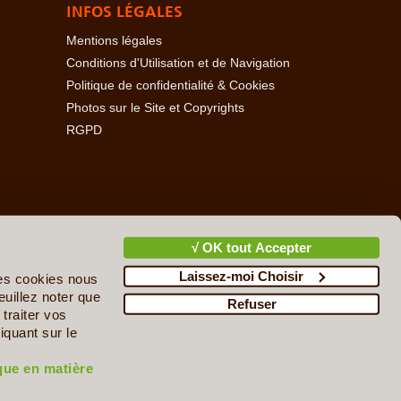
INFOS LÉGALES
Mentions légales
Conditions d'Utilisation et de Navigation
Politique de confidentialité & Cookies
Photos sur le Site et Copyrights
RGPD
baïdjan
-
Açores
-
Bahamas
-
Baléares
-
Bangladesh
-
-
Cambodge
-
Cameroun
-
Canada
-
Cap Vert
-
Chili
-
√ OK tout Accepter
ire
-
Danemark
-
Djibouti
-
Ecosse
-
Egypte
-
Emirats
Laissez-moi Choisir
upe
-
Guatemala
-
Guinée
-
Guinée-Bissau
-
Guyane
-
des cookies nous
n
-
Irlande
-
Islande
-
Israël & Territoires Palestiniens
-
euillez noter que
Refuser
cédoine du Nord
-
Madagascar
-
Madère
-
Malaisie
-
traiter vos
ie
-
Nicaragua
-
Norvège
-
Nouvelle-Zélande
-
Népal
-
iquant sur le
-
Qatar
-
Roumanie
-
Russie
-
Rwanda
-
République
énie
-
Sri Lanka
-
Suisse
-
Sultanat d'Oman
-
Suède
-
ique en matière
kraine
-
Uruguay
-
Venezuela
-
Vietnam
-
Zambie
-