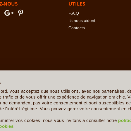
Z-NOUS
UTILES
F.A.Q
Ils nous aident
Contacts
erre
-
Angola
-
Arabie Saoudite
-
Argentine
-
Arménie
-
Australie
-
Azer
ovine
-
Botswana
-
Brésil
-
Bulgarie
-
Burkina Faso
-
Burundi
-
Bénin
s
sta Rica
-
Croatie
-
Crète
-
Cuba
-
Cyclades et Santorin
-
Côte d'Ivo
nis
-
Ethiopie
-
Finlande
-
France
-
Gabon
-
Ghana
-
Grèce
-
Guadelo
ord, vous acceptez que nous utilisions, avec nos partenaires, 
-
Ile de la Réunion
-
Iles Canaries
-
Iles Féroé
-
Inde
-
Indonésie
-
Ira
 trafic et de vous offrir une expérience de navigation enrichie. V
Kenya
-
Kirghizistan
-
Kosovo
-
Laos
-
Lettonie
-
Liban
-
Lituanie
-
Ma
es ne demandent pas votre consentement et sont susceptibles de 
e
-
Mexique
-
Moldavie
-
Mongolie
-
Monténégro
-
Mozambique
-
Namib
de l'intérêt légitime. Vous pouvez gérer votre consentement en cl
s
-
Philippines
-
Pologne
-
Polynésie Française
-
Portugal
-
Pérou
aigne
-
Serbie
-
Seychelles
-
Sicile
-
Sierra Leone
-
Singapour
-
Slov
amétrer vos cookies, nous vous invitons à consulter notre
polit
nde
-
Togo
-
Trinité et Tobago
-
Tunisie
-
Turkménistan
-
Turquie
-
U
cookies
.