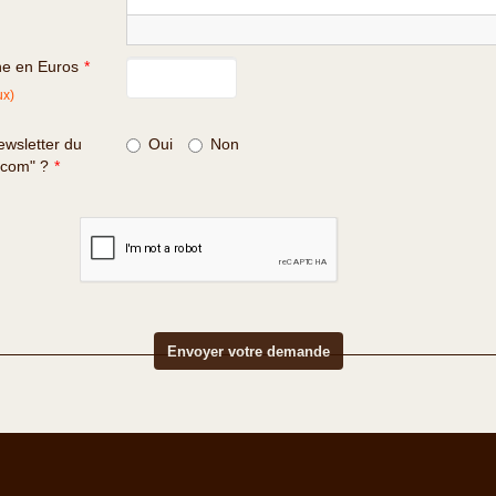
ne en Euros
*
ux)
wsletter du
Oui
Non
.com" ?
*