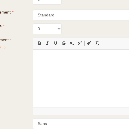
gement
*
e
*
ment :
...)