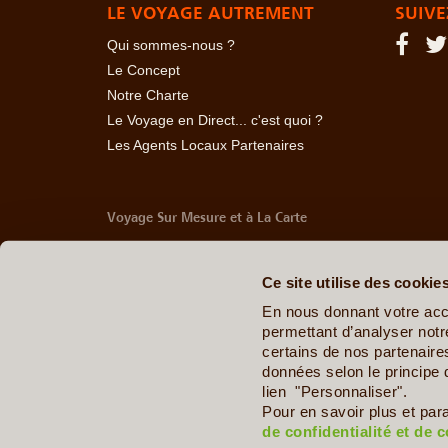
LE VOYAGE AUTREMENT
SUIVE
Qui sommes-nous ?
Le Concept
Notre Charte
Le Voyage en Direct... c'est quoi ?
Les Agents Locaux Partenaires
Voyage Sur Mesure et à La Carte
-
Afrique Du Sud
-
Albanie
-
Algérie
-
Andorre
-
Anglet
Belize
-
Bhoutan
-
Birmanie
-
Bolivie
-
Bosnie-Herzég
Ce site utilise des cookie
Chine
-
Colombie
-
Congo RDC
-
Corée du Sud
-
Co
Arabes Unis
-
Equateur
-
Espagne
-
Estonie
-
Etats-U
En nous donnant votre acc
Géorgie
-
Hawaï
-
Honduras
-
Hongrie
-
Ile Maurice
permettant d’analyser notre
Italie
-
Jamaïque
-
Japon
-
Jordanie
-
Kazakhstan
-
certains de nos partenair
Maldives
-
Mali
-
Malte
-
Maroc
-
Martinique
-
Mayott
données selon le principe 
Ouganda
-
Ouzbékistan
-
Panama
-
Pays de Galle
lien "Personnaliser".
Dominicaine
-
République Tchèque
-
Salvador
-
Sard
Pour en savoir plus et par
Sénégal
-
Tadjikistan
-
Tanzanie
-
Taïwan
-
Thaïla
de confidentialité et de 
Zimbabwe