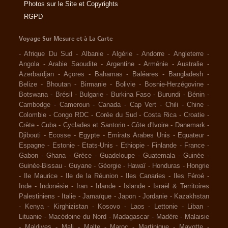
Photos sur le Site et Copyrights
RGPD
Voyage Sur Mesure et à La Carte
-
Afrique Du Sud
-
Albanie
-
Algérie
-
Andorre
-
Angleterre
-
Angola
-
Arabie Saoudite
-
Argentine
-
Arménie
-
Australie
-
Azerbaïdjan
-
Açores
-
Bahamas
-
Baléares
-
Bangladesh
-
Belize
-
Bhoutan
-
Birmanie
-
Bolivie
-
Bosnie-Herzégovine
-
Botswana
-
Brésil
-
Bulgarie
-
Burkina Faso
-
Burundi
-
Bénin
-
Cambodge
-
Cameroun
-
Canada
-
Cap Vert
-
Chili
-
Chine
-
Colombie
-
Congo RDC
-
Corée du Sud
-
Costa Rica
-
Croatie
-
Crète
-
Cuba
-
Cyclades et Santorin
-
Côte d'Ivoire
-
Danemark
-
Djibouti
-
Ecosse
-
Egypte
-
Emirats Arabes Unis
-
Equateur
-
Espagne
-
Estonie
-
Etats-Unis
-
Ethiopie
-
Finlande
-
France
-
Gabon
-
Ghana
-
Grèce
-
Guadeloupe
-
Guatemala
-
Guinée
-
Guinée-Bissau
-
Guyane
-
Géorgie
-
Hawaï
-
Honduras
-
Hongrie
-
Ile Maurice
-
Ile de la Réunion
-
Iles Canaries
-
Iles Féroé
-
Inde
-
Indonésie
-
Iran
-
Irlande
-
Islande
-
Israël & Territoires
Palestiniens
-
Italie
-
Jamaïque
-
Japon
-
Jordanie
-
Kazakhstan
-
Kenya
-
Kirghizistan
-
Kosovo
-
Laos
-
Lettonie
-
Liban
-
Lituanie
-
Macédoine du Nord
-
Madagascar
-
Madère
-
Malaisie
-
Maldives
-
Mali
-
Malte
-
Maroc
-
Martinique
-
Mayotte
-