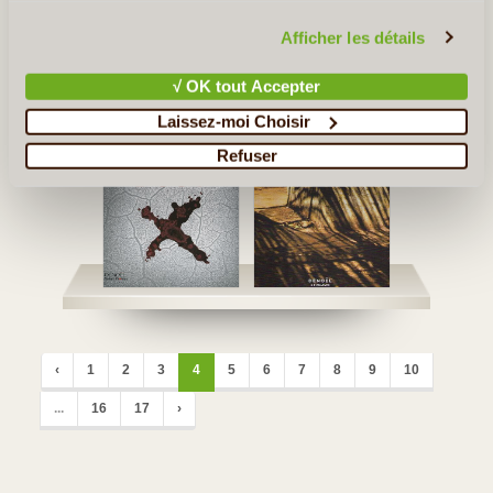
vous invitons à consulter notre
politique en matière de
confidentialité et de cookies
.
Afficher les détails
KENYA
TANZANIE
√ OK tout Accepter
Laissez-moi Choisir
Refuser
‹
1
2
3
4
5
6
7
8
9
10
...
16
17
›