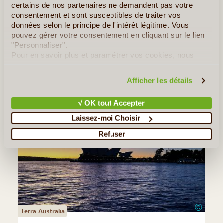
certains de nos partenaires ne demandent pas votre
Voyage fabuleux, correspondant à nos souhaits de visite. Notre
consentement et sont susceptibles de traiter vos
contact qui avait tout pensé en 2019 a été d'excellent conseil et
données selon le principe de l'intérêt légitime. Vous
nous avons pu conserver tout le parcours des que nous avons pu
pouvez gérer votre consentement en cliquant sur le lien
partir (en 2023 car le voyage prévu en déc (...)
"Personnaliser".
Pour en savoir plus et paramétrer vos cookies, nous
Lire la suite
≻
vous invitons à consulter notre
politique en matière de
confidentialité et de cookies
.
Afficher les détails
√ OK tout Accepter
Laissez-moi Choisir
Refuser
©
Terra Australia