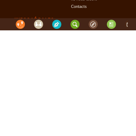
Contacts
INFOS LÉGALES
Mentions légales
Conditions d'Utilisation et de Navigation
Politique de confidentialité & Cookies
Photos sur le Site et Copyrights
RGPD
Voyage Sur Mesure et à La Carte
-
Afrique Du Sud
-
Albanie
-
Algérie
-
Andorre
-
Angleterre
-
Angola
-
Arabie Saoudite
-
Argentine
-
Arménie
-
Australie
-
Azerbaïdjan
-
Açores
-
Bahamas
-
Baléares
-
Bangladesh
-
Belize
-
Bhoutan
-
Birmanie
-
Bolivie
-
Bosnie-Herzégovine
-
Botswana
-
Brésil
-
Bulgarie
-
Burkina Faso
-
Burundi
-
Bénin
-
Cambodge
-
Cameroun
-
Canada
-
Cap Vert
-
Chili
-
Chine
-
Colombie
-
Congo RDC
-
Corée du Sud
-
Costa Rica
-
Croatie
-
Crète
-
Cuba
-
Cyclades et Santorin
-
Côte d'Ivoire
-
Danemark
-
Djibouti
-
Ecosse
-
Egypte
-
Emirats Arabes Unis
-
Equateur
-