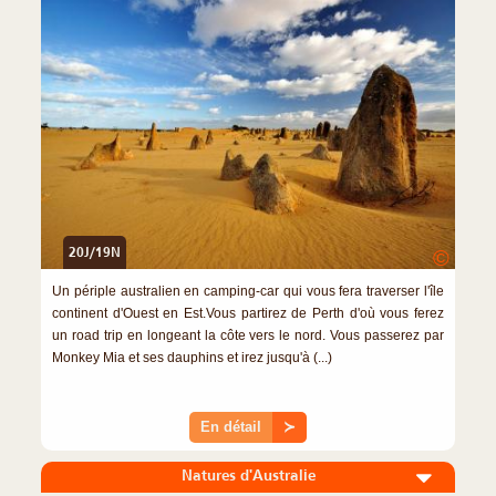
20J/19N
©
Un périple australien en camping-car qui vous fera traverser l'île
continent d'Ouest en Est.Vous partirez de Perth d'où vous ferez
un road trip en longeant la côte vers le nord. Vous passerez par
Monkey Mia et ses dauphins et irez jusqu'à (...)
En détail
≻
Natures d'Australie