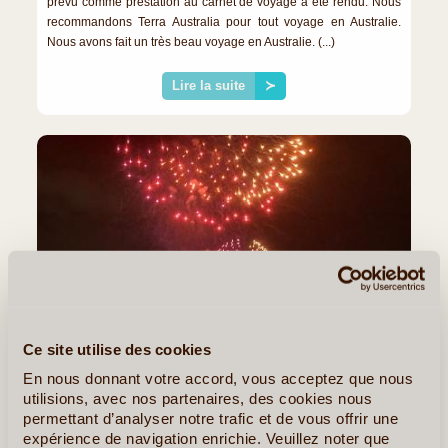
prévu comme prestation au carnet de voyage a été rendu. Nous
recommandons Terra Australia pour tout voyage en Australie.
Nous avons fait un très beau voyage en Australie. (...)
Lire la suite
≻
Ce site utilise des cookies
En nous donnant votre accord, vous acceptez que nous
©
Terra Australia
utilisions, avec nos partenaires, des cookies nous
permettant d’analyser notre trafic et de vous offrir une
CARINE CARINE L.C.
expérience de navigation enrichie. Veuillez noter que
DU 10/12/2023 AU 02/01/2024